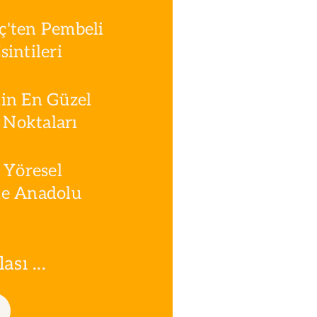
ç'ten Pembeli
intileri
in En Güzel
Noktaları
 Yöresel
le Anadolu
sı ...