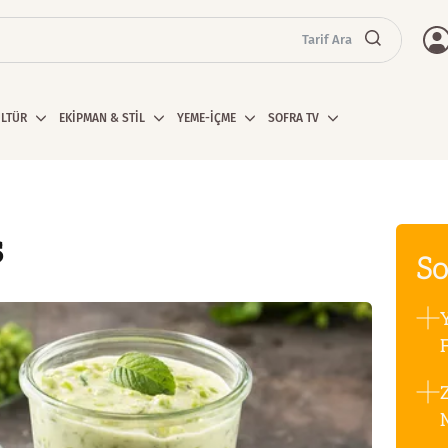
Tarif Ara
ÜLTÜR
EKİPMAN & STİL
YEME-İÇME
SOFRA TV
s
So
F