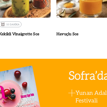
10 DAKİKA
Kekikli Vinaigrette Sos
Havuçlu Sos
Sofra’d
Yunan Adala
Festivali