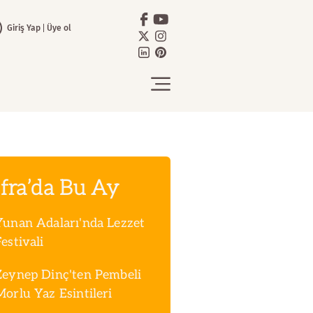
Giriş Yap
Üye ol
fra’da Bu Ay
Yunan Adaları'nda Lezzet
estivali
Zeynep Dinç'ten Pembeli
Morlu Yaz Esintileri