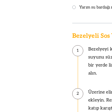
Yarım su bardağı
Bezelyeli Sos 
Bezelyeyi 
1
suyunu süz
bir yerde l
alın.
Üzerine eli
2
ekleyin. R
katıp karış