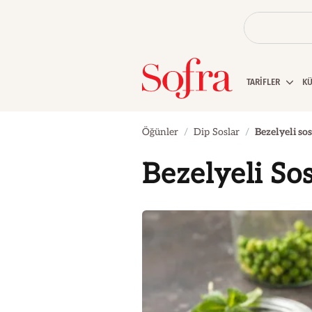
TARİFLER
K
Öğünler
Dip Soslar
Bezelyeli sos
Bezelyeli So