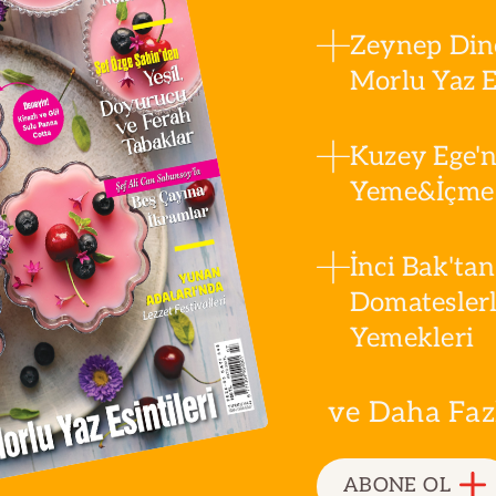
Zeynep Din
Morlu Yaz Es
Kuzey Ege'n
Yeme&İçme 
İnci Bak'tan
Domatesler
Yemekleri
ve Daha Fazla
ABONE OL