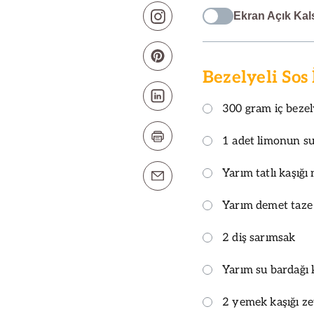
Ekran Açık Kal
Bezelyeli Sos
300 gram iç beze
1 adet limonun s
Yarım tatlı kaşığı 
Yarım demet taze
2 diş sarımsak
Yarım su bardağı
2 yemek kaşığı z