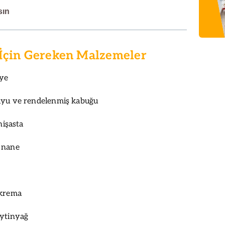
sın
 İçin Gereken Malzemeler
lye
uyu ve rendelenmiş kabuğu
nişasta
 nane
 krema
eytinyağ