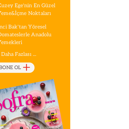
Kuzey Ege'nin En Güzel
Yeme&İçme Noktaları
İnci Bak'tan Yöresel
Domateslerle Anadolu
Yemekleri
 Daha Fazlası ...
BONE OL