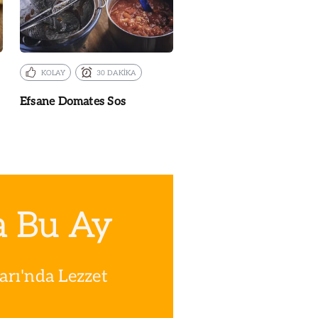
KOLAY
30 DAKİKA
Efsane Domates Sos
a Bu Ay
rı'nda Lezzet