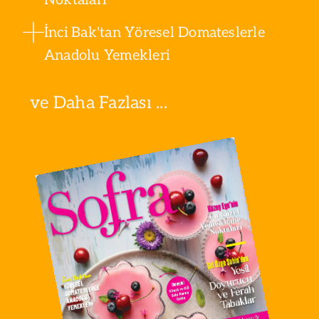
İnci Bak'tan Yöresel Domateslerle
Anadolu Yemekleri
ve Daha Fazlası ...