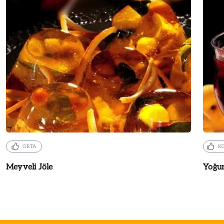
ORTA
K
Meyveli Jöle
Yoğur