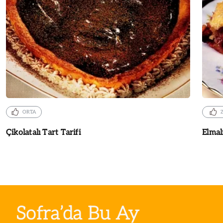
ORTA
Çikolatalı Tart Tarifi
Elmal
Sofra’da Bu Ay