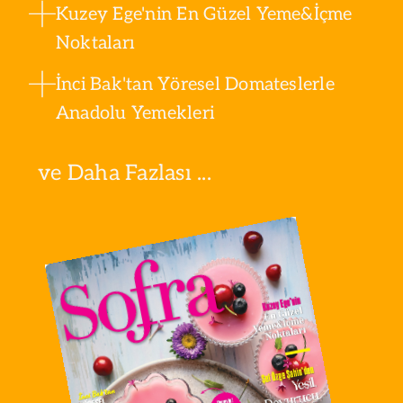
Kuzey Ege'nin En Güzel Yeme&İçme
Noktaları
İnci Bak'tan Yöresel Domateslerle
Anadolu Yemekleri
ve Daha Fazlası ...