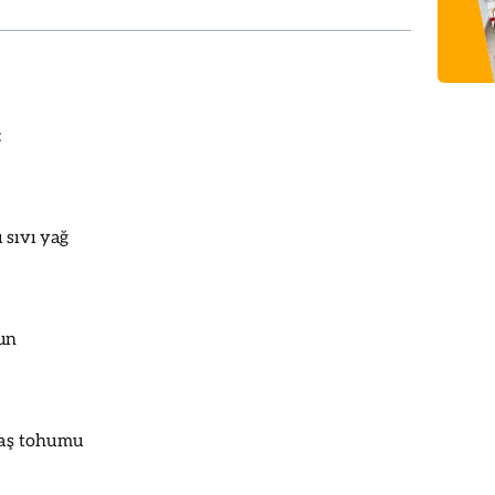
:
 sıvı yağ
 un
şhaş tohumu