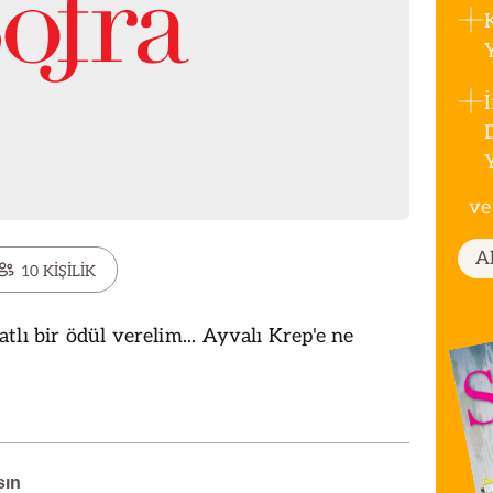
ve
A
10 KİŞİLİK
lı bir ödül verelim... Ayvalı Krep'e ne
sın