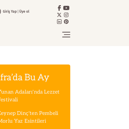
Giriş Yap
Üye ol
fra’da Bu Ay
Yunan Adaları'nda Lezzet
estivali
Zeynep Dinç'ten Pembeli
Morlu Yaz Esintileri