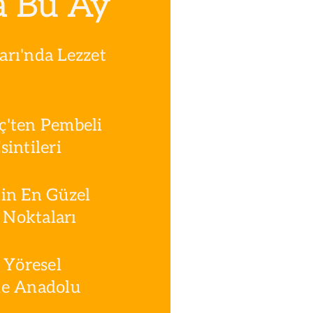
a Bu Ay
rı'nda Lezzet
ç'ten Pembeli
intileri
in En Güzel
Noktaları
 Yöresel
le Anadolu