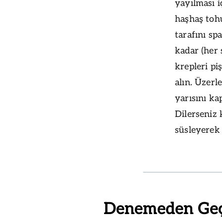
yayılması i
haşhaş tohu
tarafını sp
kadar (her 
krepleri pi
alın. Üzerl
yarısını ka
Dilerseniz
süsleyerek 
Denemeden Ge