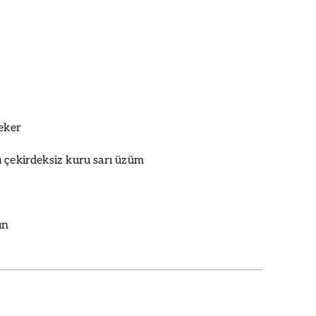
şeker
 çekirdeksiz kuru sarı üzüm
ın