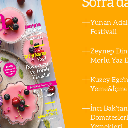
Sofra’d
Yunan Adala
Festivali
Zeynep Din
Morlu Yaz Es
Kuzey Ege'n
Yeme&İçme 
İnci Bak'tan
Domatesler
Yemekleri