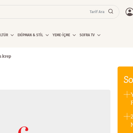
Tarif Ara
ÜLTÜR
EKİPMAN & STİL
YEME-İÇME
SOFRA TV
ı krep
So
F