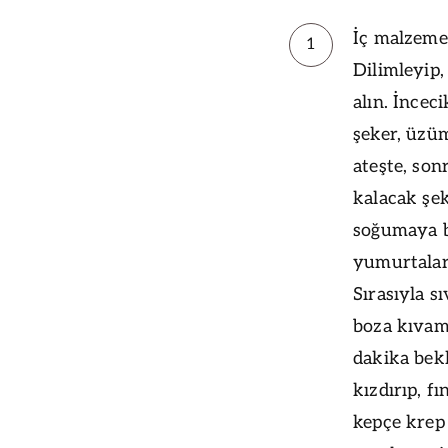
İç malzemes
1
Dilimleyip,
alın. İncec
şeker, üzüm
ateşte, son
kalacak şek
soğumaya b
yumurtaları
Sırasıyla s
boza kıvam
dakika bekl
kızdırıp, f
kepçe krep