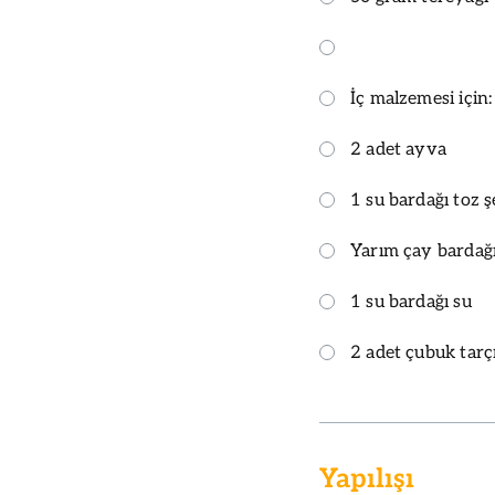
İç malzemesi için:
2 adet ayva
1 su bardağı toz 
Yarım çay bardağı
1 su bardağı su
2 adet çubuk tarç
Yapılışı