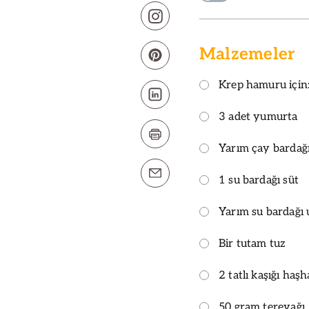
Malzemeler
Krep hamuru için
3 adet yumurta
Yarım çay bardağı
1 su bardağı süt
Yarım su bardağı
Bir tutam tuz
2 tatlı kaşığı ha
50 gram tereyağı