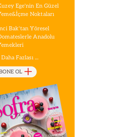
Kuzey Ege'nin En Güzel
Yeme&İçme Noktaları
İnci Bak'tan Yöresel
Domateslerle Anadolu
Yemekleri
 Daha Fazlası ...
BONE OL