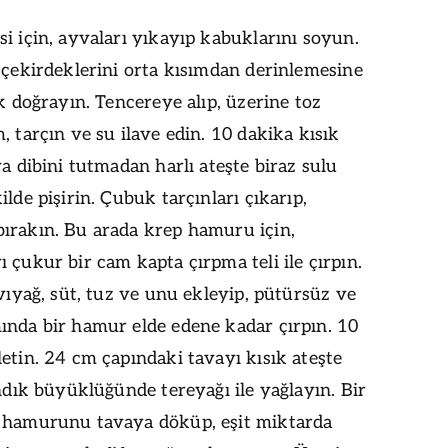
i için, ayvaları yıkayıp kabuklarını soyun.
 çekirdeklerini orta kısımdan derinlemesine
ik doğrayın. Tencereye alıp, üzerine toz
, tarçın ve su ilave edin. 10 dakika kısık
ra dibini tutmadan harlı ateşte biraz sulu
ilde pişirin. Çubuk tarçınları çıkarıp,
ırakın. Bu arada krep hamuru için,
 çukur bir cam kapta çırpma teli ile çırpın.
ıvıyağ, süt, tuz ve unu ekleyip, pütürsüz ve
ında bir hamur elde edene kadar çırpın. 10
etin. 24 cm çapındaki tavayı kısık ateşte
ındık büyüklüğünde tereyağı ile yağlayın. Bir
 hamurunu tavaya döküp, eşit miktarda