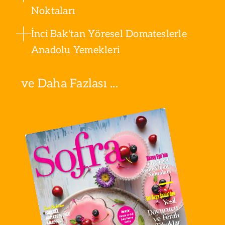
Noktaları
İnci Bak'tan Yöresel Domateslerle
Anadolu Yemekleri
ve Daha Fazlası ...