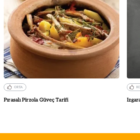
ORTA
K
Pırasalı Pirzola Güveç Tarifi
Izgar