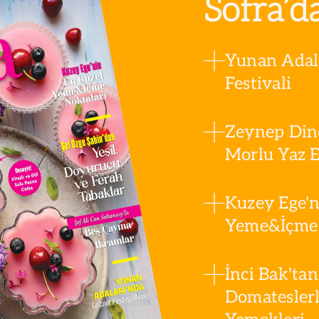
Sofra’d
Yunan Adala
Festivali
Zeynep Din
Morlu Yaz Es
Kuzey Ege'n
Yeme&İçme 
İnci Bak'tan
Domatesler