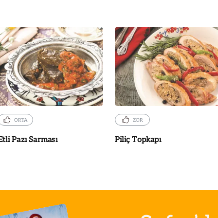
ORTA
ZOR
Etli Pazı Sarması
Piliç Topkapı