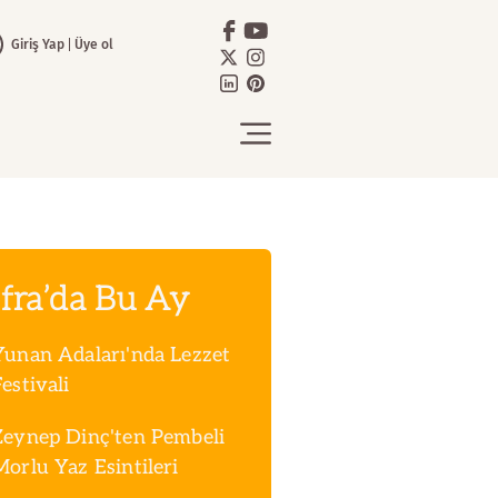
Giriş Yap
Üye ol
fra’da Bu Ay
Yunan Adaları'nda Lezzet
estivali
Zeynep Dinç'ten Pembeli
Morlu Yaz Esintileri