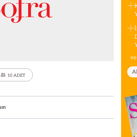
ve
A
10 ADET
sın