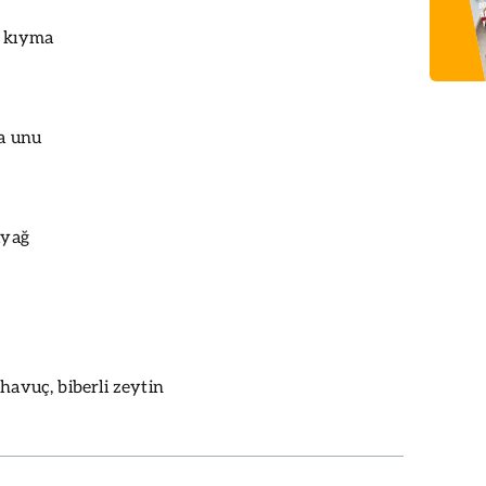
k kıyma
ta unu
ıyağ
havuç, biberli zeytin