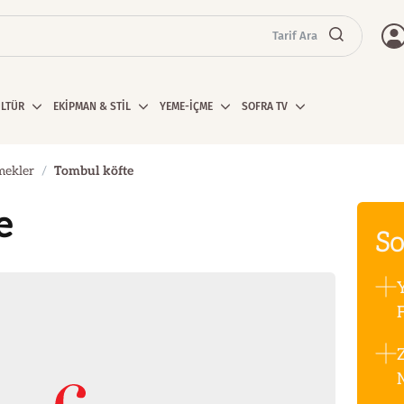
Tarif Ara
ÜLTÜR
EKİPMAN & STİL
YEME-İÇME
SOFRA TV
mekler
Tombul köfte
e
So
F