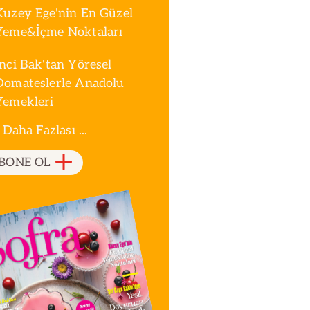
Kuzey Ege'nin En Güzel
Yeme&İçme Noktaları
İnci Bak'tan Yöresel
Domateslerle Anadolu
Yemekleri
 Daha Fazlası ...
BONE OL