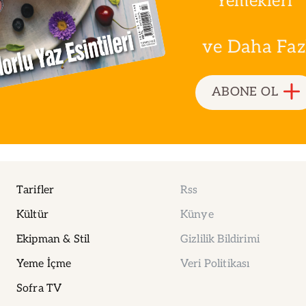
Yemekleri
ve Daha Fazla
ABONE OL
Tarifler
Rss
Kültür
Künye
Ekipman & Stil
Gizlilik Bildirimi
Yeme İçme
Veri Politikası
Sofra TV