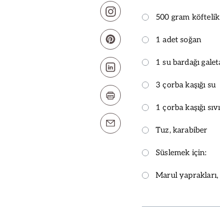
500 gram köfteli
1 adet soğan
1 su bardağı gale
3 çorba kaşığı su
1 çorba kaşığı sıv
Tuz, karabiber
Süslemek için:
Marul yaprakları, 