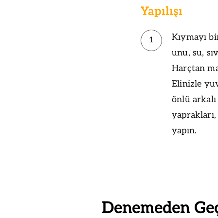
Yapılışı
Kıymayı bir
1
unu, su, sı
Harçtan ma
Elinizle yuv
önlü arkalı
yaprakları,
yapın.
Denemeden Ge