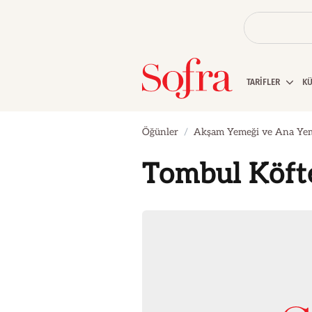
TARİFLER
K
Öğünler
Akşam Yemeği ve Ana Ye
Tombul Köft