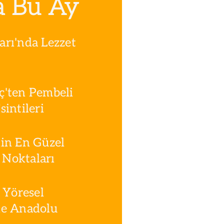
a Bu Ay
rı'nda Lezzet
ç'ten Pembeli
intileri
in En Güzel
Noktaları
 Yöresel
le Anadolu