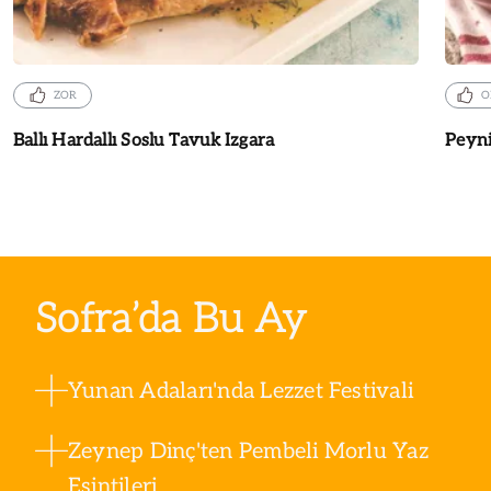
ZOR
O
Ballı Hardallı Soslu Tavuk Izgara
Peyni
Sofra’da Bu Ay
Yunan Adaları'nda Lezzet Festivali
Zeynep Dinç'ten Pembeli Morlu Yaz
Esintileri