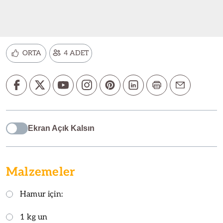
ORTA
4 ADET
Ekran Açık Kalsın
Malzemeler
Hamur için:
1 kg un