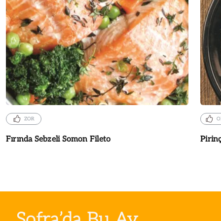
ZOR
O
Fırında Sebzeli Somon Fileto
Pirinç
Sofra’da Bu Ay