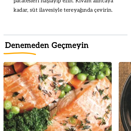
patatesleri haşlayıp ezin. Kıvam alıncaya
kadar, süt ilavesiyle tereyağında çevirin.
Denemeden Geçmeyin