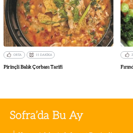
ORTA
15 DAKİKA
Pirinçli Balık Çorbası Tarifi
Fırın
Sofra’da Bu Ay