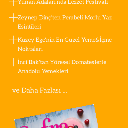
Yunan Adaları'nda Lezzet Festivali
Zeynep Dinç'ten Pembeli Morlu Yaz
Esintileri
Kuzey Ege'nin En Güzel Yeme&İçme
Noktaları
İnci Bak'tan Yöresel Domateslerle
Anadolu Yemekleri
ve Daha Fazlası ...