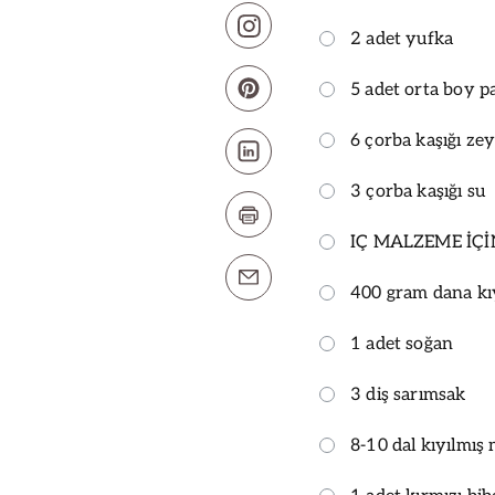
2 adet yufka
5 adet orta boy p
6 çorba kaşığı ze
3 çorba kaşığı su
IÇ MALZEME İÇİ
400 gram dana k
1 adet soğan
3 diş sarımsak
8-10 dal kıyılmı