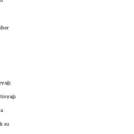
er
biber
eyağı
ytinyağı
ça
ak su