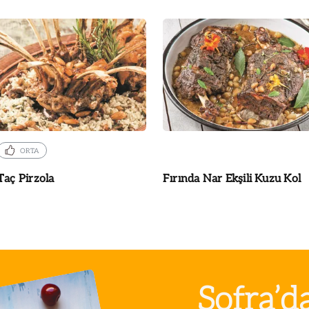
ORTA
Taç Pirzola
Fırında Nar Ekşili Kuzu Kol
Sofra’d