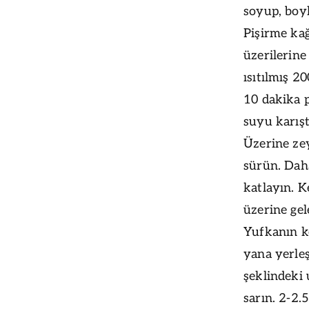
soyup, boy
Pişirme kağ
üzerilerine
ısıtılmış 2
10 dakika p
suyu karışt
Üzerine zey
sürün. Daha
katlayın. K
üzerine gel
Yufkanın ke
yana yerleş
şeklindeki
sarın. 2-2.