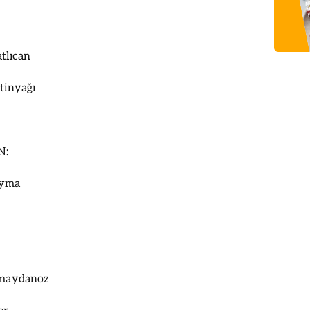
atlıcan
ytinyağı
N:
ıyma
ş maydanoz