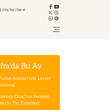
Giriş Yap
Üye ol
fra’da Bu Ay
Yunan Adaları'nda Lezzet
estivali
Zeynep Dinç'ten Pembeli
Morlu Yaz Esintileri