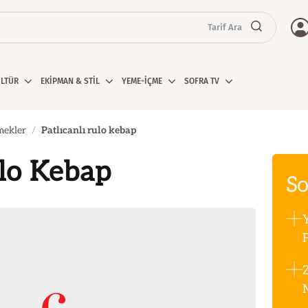
Tarif Ara
ÜLTÜR
EKİPMAN & STİL
YEME-İÇME
SOFRA TV
mekler
Patlıcanlı rulo kebap
ulo Kebap
So
F