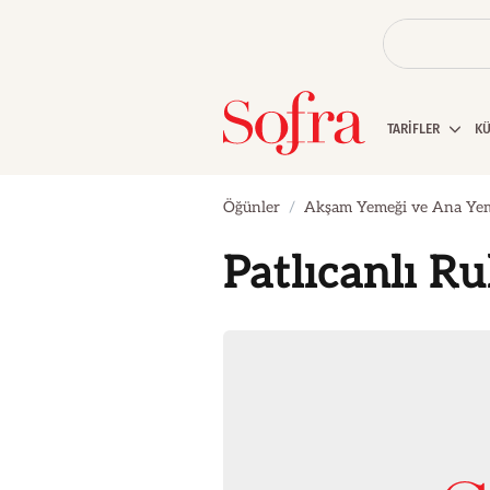
TARİFLER
K
Öğünler
Akşam Yemeği ve Ana Ye
Patlıcanlı R