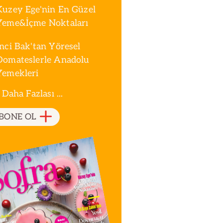
Kuzey Ege'nin En Güzel
Yeme&İçme Noktaları
İnci Bak'tan Yöresel
Domateslerle Anadolu
Yemekleri
 Daha Fazlası ...
BONE OL