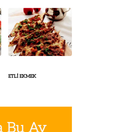
ETLİ EKMEK
a Bu Ay