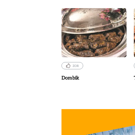
ZOR
Dombik