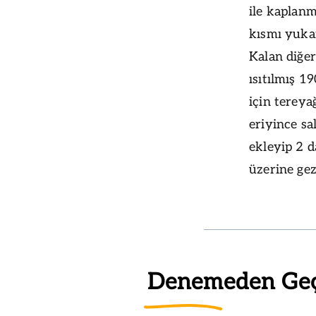
ile kaplanm
kısmı yukar
Kalan diğer
ısıtılmış 1
için tereya
eriyince sa
ekleyip 2 d
üzerine gez
Denemeden Ge