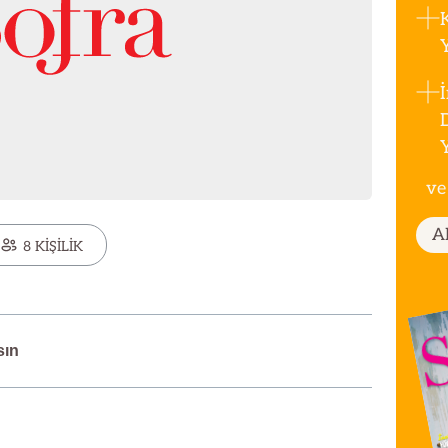
ve
A
8 KİŞİLİK
sın