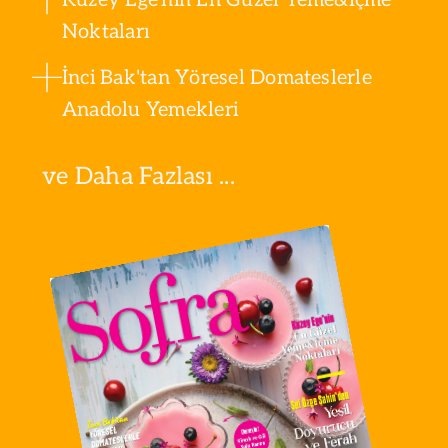
Noktaları
İnci Bak'tan Yöresel Domateslerle
Anadolu Yemekleri
ve Daha Fazlası ...