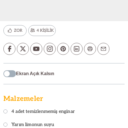
ZOR
4 KİŞİLİK
Ekran Açık Kalsın
Malzemeler
4 adet temizlenmemiş enginar
Yarım limonun suyu