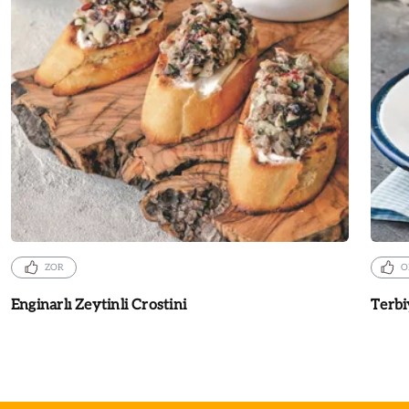
ZOR
O
Enginarlı Zeytinli Crostini
Terbi