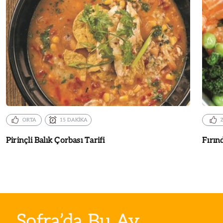
ORTA
15 DAKİKA
Pirinçli Balık Çorbası Tarifi
Fırın
Sofra’da Bu Ay