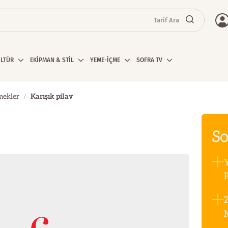
Tarif Ara
ÜLTÜR
EKİPMAN & STİL
YEME-İÇME
SOFRA TV
mekler
Karışık pilav
So
F