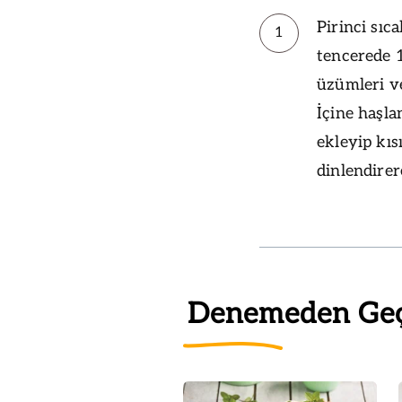
Pirinci sıc
1
tencerede 1
üzümleri ve
İçine haşla
ekleyip kıs
dinlendirer
Denemeden Ge