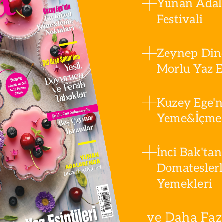
Yunan Adala
Festivali
Zeynep Din
Morlu Yaz Es
Kuzey Ege'n
Yeme&İçme 
İnci Bak'tan
Domatesler
Yemekleri
ve Daha Fazla