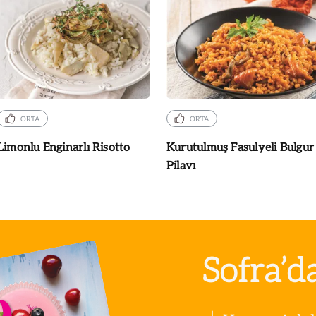
ORTA
ORTA
Limonlu Enginarlı Risotto
Kurutulmuş Fasulyeli Bulgur
Pilavı
Sofra’d