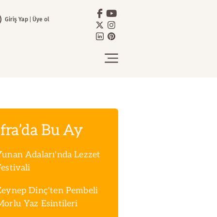
Giriş Yap
Üye ol
fra’da Bu Ay
Yunan Adaları'nda Lezzet
estivali
Zeynep Dinç'ten Pembeli
Morlu Yaz Esintileri