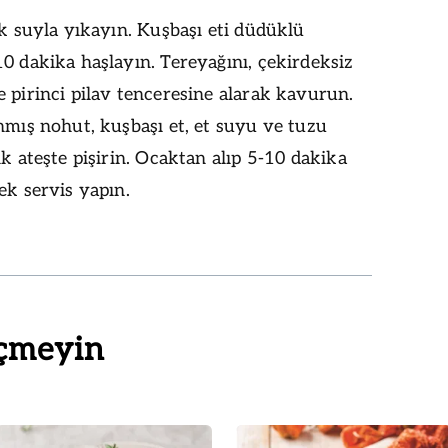
ak suyla yıkayın. Kuşbaşı eti düdüklü
0 dakika haşlayın. Tereyağını, çekirdeksiz
 pirinci pilav tenceresine alarak kavurun.
nmış nohut, kuşbaşı et, et suyu ve tuzu
ık ateşte pişirin. Ocaktan alıp 5-10 dakika
ek servis yapın.
çmeyin