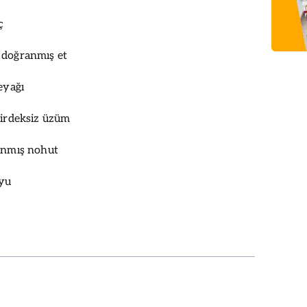
ç
 doğranmış et
eyağı
kirdeksiz üzüm
lanmış nohut
uyu