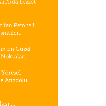
rı'nda Lezzet
ç'ten Pembeli
intileri
in En Güzel
Noktaları
 Yöresel
le Anadolu
sı ...