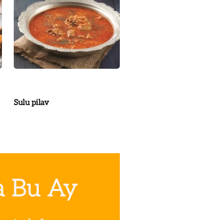
Sulu pilav
a Bu Ay