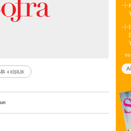
ve
A
4 KİŞİLİK
sın