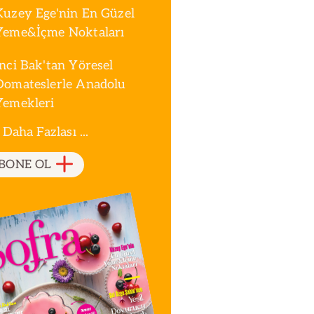
Kuzey Ege'nin En Güzel
Yeme&İçme Noktaları
İnci Bak'tan Yöresel
Domateslerle Anadolu
Yemekleri
 Daha Fazlası ...
BONE OL