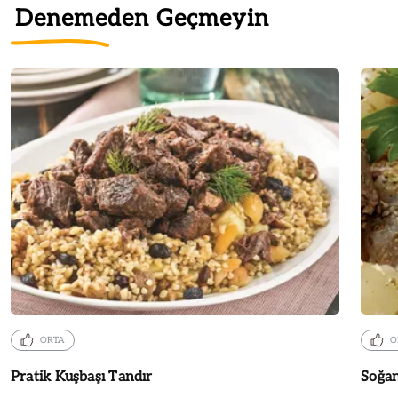
Denemeden Geçmeyin
ORTA
O
Pratik Kuşbaşı Tandır
Soğan