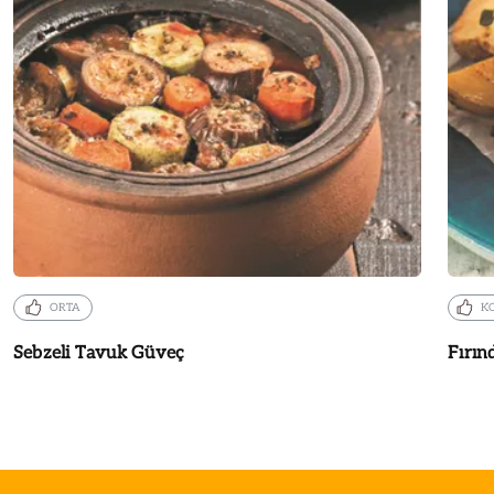
ORTA
K
Sebzeli Tavuk Güveç
Fırın