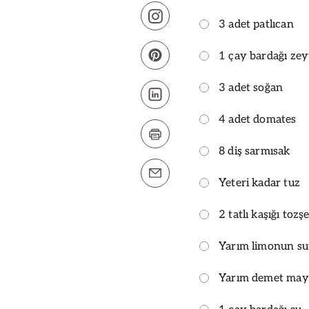
3 adet patlıcan
1 çay bardağı zey
3 adet soğan
4 adet domates
8 diş sarmısak
Yeteri kadar tuz
2 tatlı kaşığı tozş
Yarım limonun s
Yarım demet ma