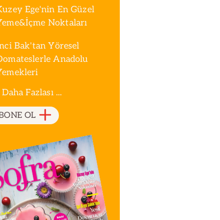
Kuzey Ege'nin En Güzel
Yeme&İçme Noktaları
İnci Bak'tan Yöresel
Domateslerle Anadolu
Yemekleri
 Daha Fazlası ...
BONE OL