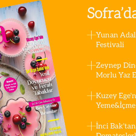
Sofra’d
Yunan Adala
Festivali
Zeynep Din
Morlu Yaz Es
Kuzey Ege'n
Yeme&İçme 
İnci Bak'tan
Domatesler