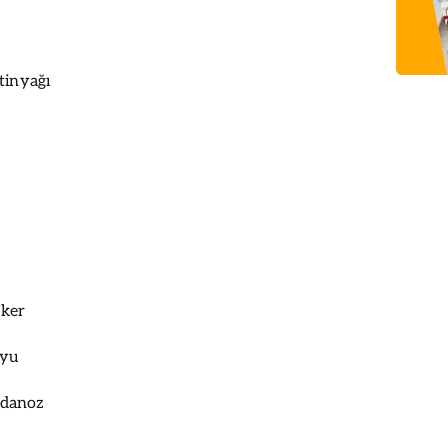
tinyağı
eker
uyu
ydanoz