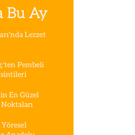
a Bu Ay
rı'nda Lezzet
ç'ten Pembeli
intileri
in En Güzel
Noktaları
 Yöresel
le Anadolu