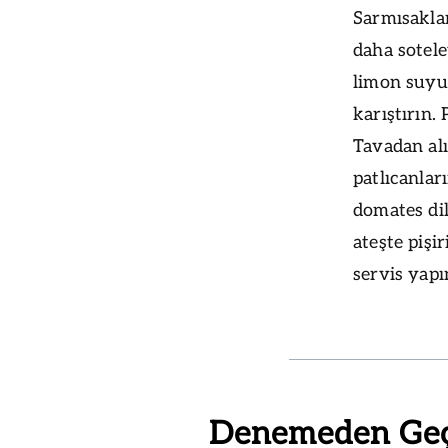
Sarmısaklar
daha sotele
limon suyu
karıştırın.
Tavadan alı
patlıcanlar
domates di
ateşte pişi
servis yapı
Denemeden Ge