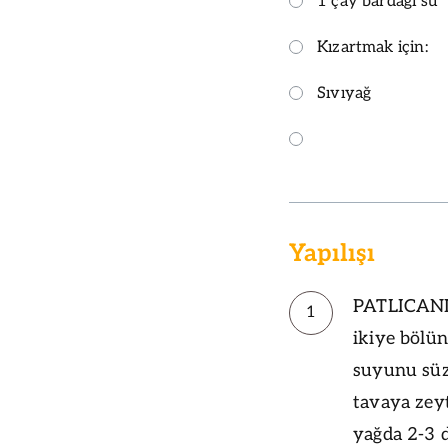
1 çay bardağı su
Kızartmak için:
Sıvıyağ
Yapılışı
PATLICANLA
1
ikiye bölün
suyunu süzü
tavaya zeyt
yağda 2-3 