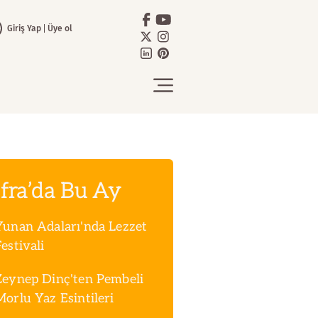
Giriş Yap
Üye ol
fra’da Bu Ay
Yunan Adaları'nda Lezzet
estivali
Zeynep Dinç'ten Pembeli
Morlu Yaz Esintileri