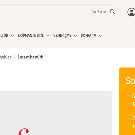
Tarif Ara
ÜLTÜR
EKİPMAN & STİL
YEME-İÇME
SOFRA TV
mekler
İmambayıldı
So
F