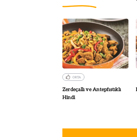
ORTA
Zerdeçallı ve Antepfıstıklı
Hindi