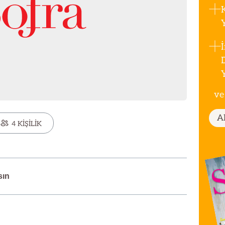
ve
A
4 KİŞİLİK
sın