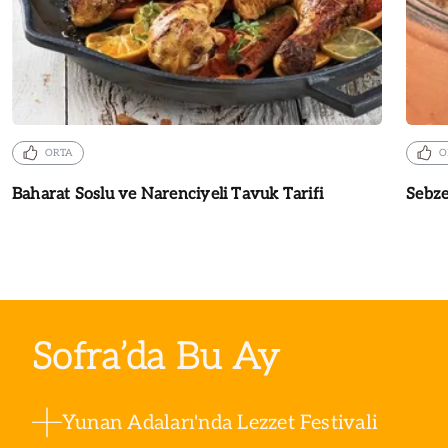
ORTA
O
Baharat Soslu ve Narenciyeli Tavuk Tarifi
Sebze
Sofra’da Bu Ay
Yunan Adaları'nda Lezzet Festivali