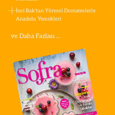
İnci Bak'tan Yöresel Domateslerle
Anadolu Yemekleri
ve Daha Fazlası ...