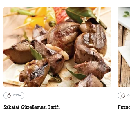
ORTA
O
Sakatat Güzellemesi Tarifi
Fırın