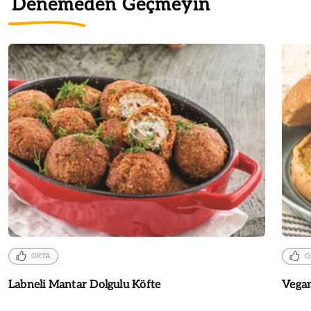
Denemeden Geçmeyin
ORTA
O
Labneli Mantar Dolgulu Köfte
Vega