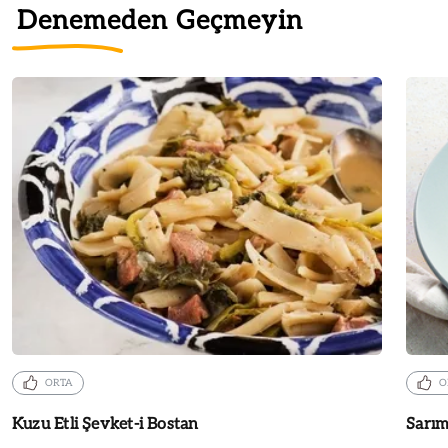
Denemeden Geçmeyin
ORTA
O
Kuzu Etli Şevket-i Bostan
Sarım