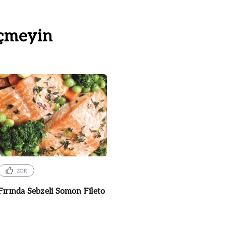
çmeyin
ZOR
Fırında Sebzeli Somon Fileto