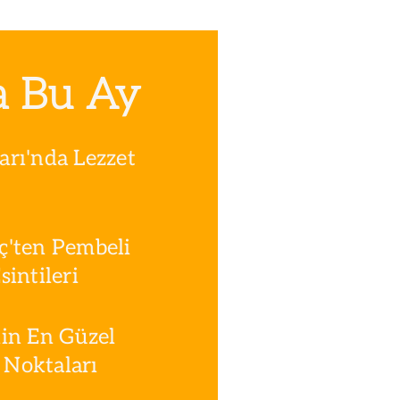
a Bu Ay
rı'nda Lezzet
ç'ten Pembeli
intileri
in En Güzel
Noktaları