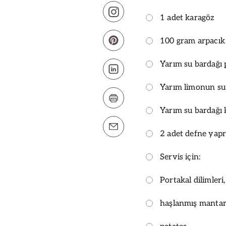
1 adet karagöz
100 gram arpacık
Yarım su bardağı 
Yarım limonun s
Yarım su bardağı
2 adet defne yapr
Servis için:
Portakal dilimleri,
haşlanmış manta