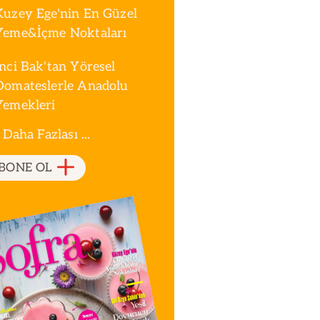
Kuzey Ege'nin En Güzel
Yeme&İçme Noktaları
İnci Bak'tan Yöresel
Domateslerle Anadolu
Yemekleri
 Daha Fazlası ...
BONE OL