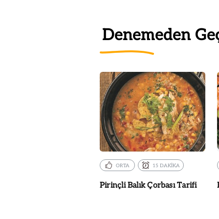
Denemeden Ge
ORTA
15 DAKİKA
Pirinçli Balık Çorbası Tarifi