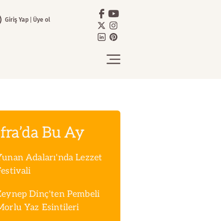
Giriş Yap
Üye ol
fra’da Bu Ay
Yunan Adaları'nda Lezzet
estivali
Zeynep Dinç'ten Pembeli
Morlu Yaz Esintileri