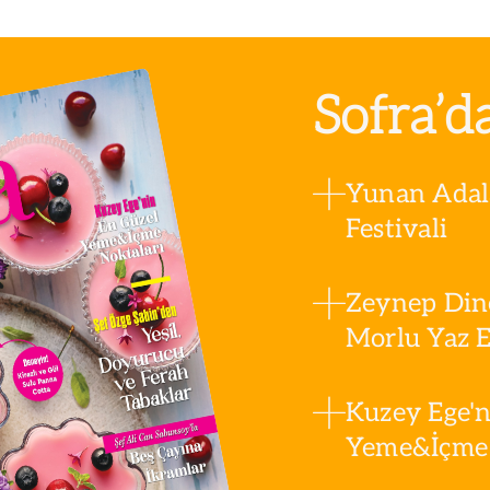
Sofra’d
Yunan Adala
Festivali
Zeynep Din
Morlu Yaz Es
Kuzey Ege'n
Yeme&İçme 