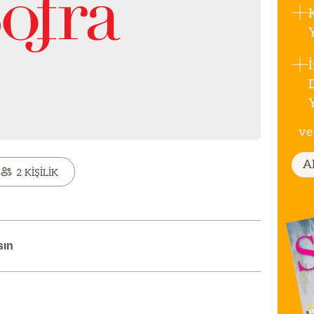
ve
A
2 KİŞİLİK
sın