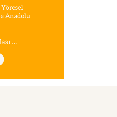
 Yöresel
le Anadolu
sı ...