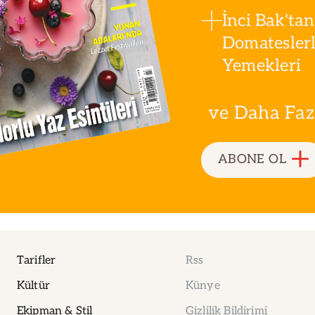
İnci Bak'tan
Domatesler
Yemekleri
ve Daha Fazla
ABONE OL
Tarifler
Rss
Kültür
Künye
Ekipman & Stil
Gizlilik Bildirimi