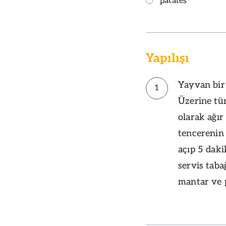
patates
Yapılışı
Yayvan bir
1
Üzerine tüm
olarak ağır
tencerenin 
açıp 5 daki
servis taba
mantar ve p