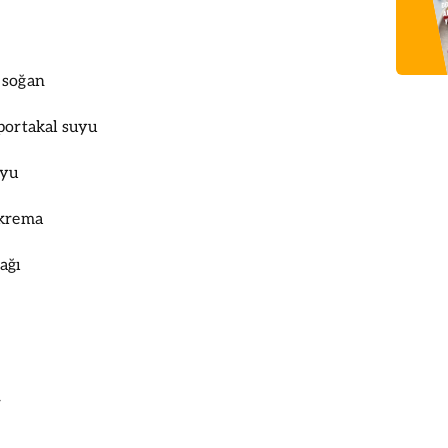
 soğan
portakal suyu
uyu
 krema
ağı
r