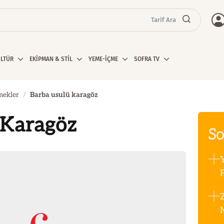
Tarif Ara
ÜLTÜR
EKİPMAN & STİL
YEME-İÇME
SOFRA TV
mekler
Barba usulü karagöz
 Karagöz
So
F