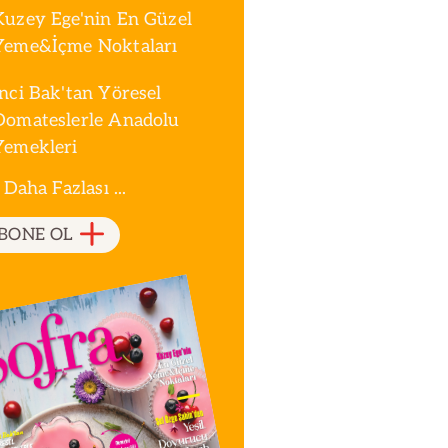
Kuzey Ege'nin En Güzel
Yeme&İçme Noktaları
İnci Bak'tan Yöresel
Domateslerle Anadolu
Yemekleri
 Daha Fazlası ...
BONE OL