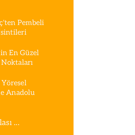
ç'ten Pembeli
intileri
in En Güzel
Noktaları
 Yöresel
le Anadolu
sı ...