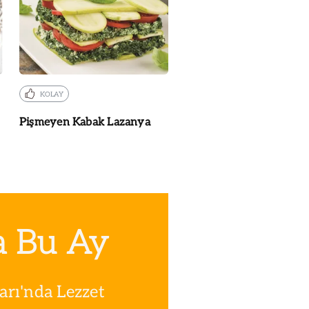
KOLAY
Pişmeyen Kabak Lazanya
a Bu Ay
rı'nda Lezzet