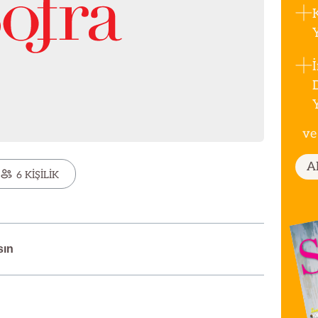
ve
A
6 KİŞİLİK
sın