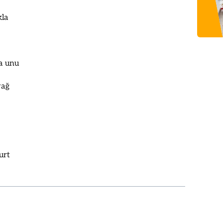
kla
ta unu
yağ
urt