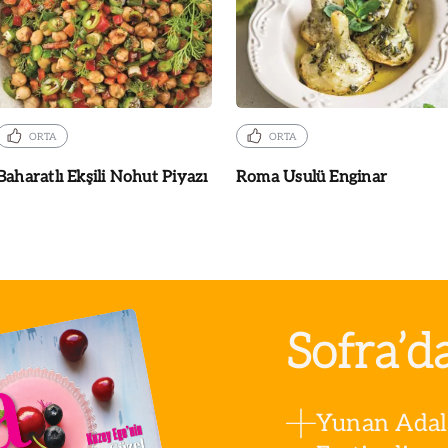
ORTA
ORTA
Baharatlı Ekşili Nohut Piyazı
Roma Usulü Enginar
Sofra’d
Yunan Adala