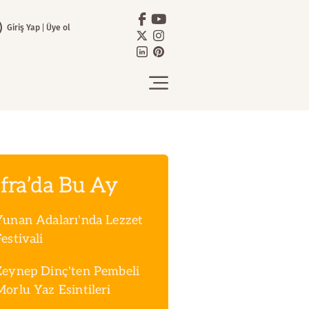
Giriş Yap
Üye ol
fra’da Bu Ay
Yunan Adaları'nda Lezzet
estivali
Zeynep Dinç'ten Pembeli
Morlu Yaz Esintileri