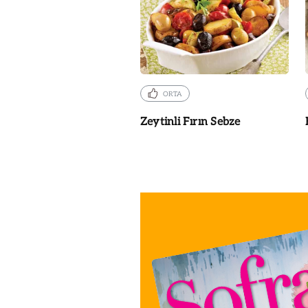
ORTA
Zeytinli Fırın Sebze