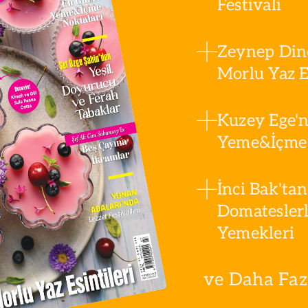
Festivali
Zeynep Din
Morlu Yaz Es
Kuzey Ege'n
Yeme&İçme 
İnci Bak'tan
Domatesler
Yemekleri
ve Daha Fazla