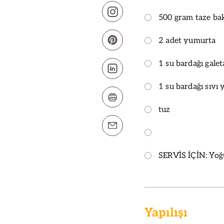
500 gram taze ba
2 adet yumurta
1 su bardağı gale
1 su bardağı sıvı 
tuz
SERVİS İÇİN: Yoğ
Yapılışı