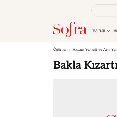
TARİFLER
K
Öğünler
Akşam Yemeği ve Ana Ye
Bakla Kızart