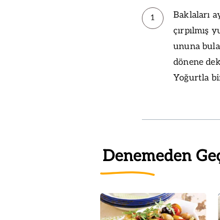
Baklaları a
1
çırpılmış y
ununa bulay
dönene dek 
Yoğurtla bi
Denemeden Ge