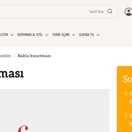
Tarif Ara
ÜLTÜR
EKİPMAN & STİL
YEME-İÇME
SOFRA TV
mekler
Bakla kızartması
ması
So
F