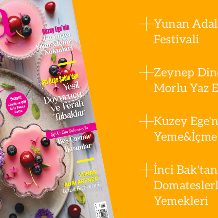
Yunan Adala
Festivali
Zeynep Din
Morlu Yaz Es
Kuzey Ege'n
Yeme&İçme 
İnci Bak'tan
Domatesler
Yemekleri