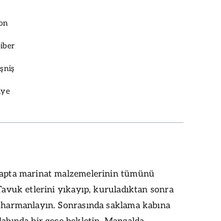
yon
biber
işniş
iye
kapta marinat malzemelerinin tümünü
 Tavuk etlerini yıkayıp, kuruladıktan sonra
e harmanlayın. Sonrasında saklama kabına