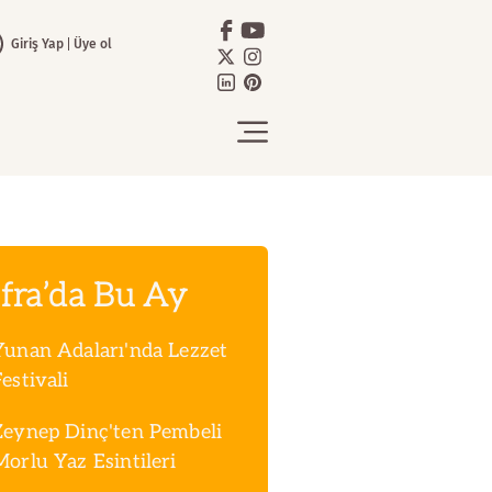
Giriş Yap
Üye ol
fra’da Bu Ay
Yunan Adaları'nda Lezzet
estivali
Zeynep Dinç'ten Pembeli
Morlu Yaz Esintileri