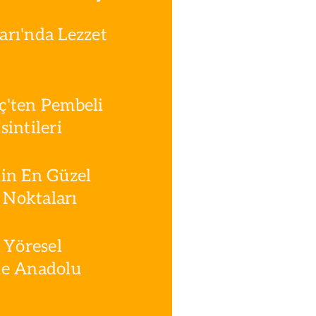
rı'nda Lezzet
ç'ten Pembeli
intileri
in En Güzel
Noktaları
 Yöresel
le Anadolu