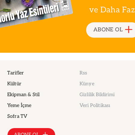
ve Daha Fazla
ABONE OL
Tarifler
Rss
Kültür
Künye
Ekipman & Stil
Gizlilik Bildirimi
Yeme İçme
Veri Politikası
Sofra TV
ABONE OL