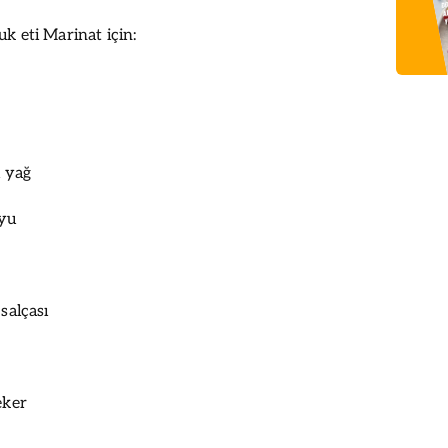
k eti Marinat için:
ı yağ
uyu
 salçası
eker