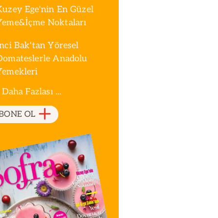
Kuzey Ege'nin En Güzel
Yeme&İçme Noktaları
İnci Bak'tan Yöresel
Domateslerle Anadolu
Yemekleri
 Daha Fazlası ...
BONE OL