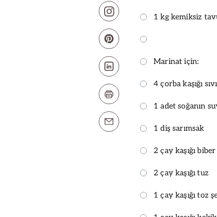
1 kg kemiksiz tavu
Marinat için:
4 çorba kaşığı sıv
1 adet soğanın s
1 diş sarımsak
2 çay kaşığı biber
2 çay kaşığı tuz
1 çay kaşığı toz ş