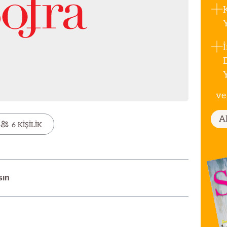
ve
A
6 KİŞİLİK
sın