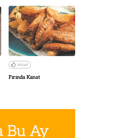
KOLAY
Fırında Kanat
a Bu Ay