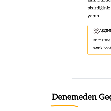
alın. Buzdo
pişirdiğiniz
yapın
AŞÇIN
Bu marine s
tavuk bonfi
Denemeden Ge