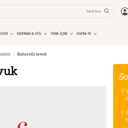
Tarif Ara
ÜLTÜR
EKİPMAN & STİL
YEME-İÇME
SOFRA TV
mekler
Baharatlı tavuk
vuk
So
F