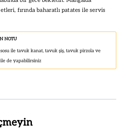
labında bir gece bekletin. Mangalda
 etleri, fırında baharatlı patates ile servis
IN NOTU
osu ile tavuk kanat, tavuk şiş, tavuk pirzola ve
le de yapabilirsiniz
çmeyin