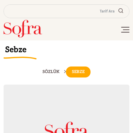
Tarif Ara
Sebze
SÖZLÜK
SEBZE