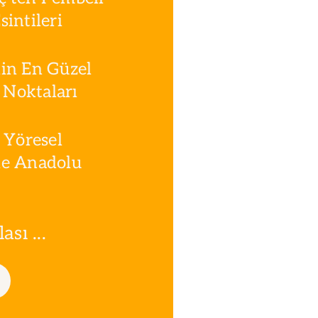
intileri
in En Güzel
Noktaları
 Yöresel
le Anadolu
sı ...