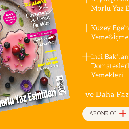
Morlu Yaz Es
Kuzey Ege'n
Yeme&İçme 
İnci Bak'tan
Domatesler
Yemekleri
ve Daha Fazla
ABONE OL