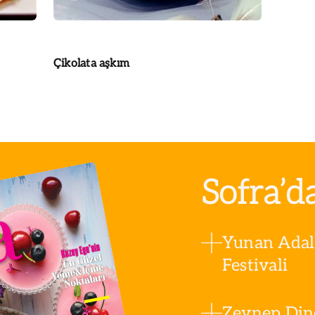
Çikolata aşkım
Sofra’d
Yunan Adala
Festivali
Zeynep Din