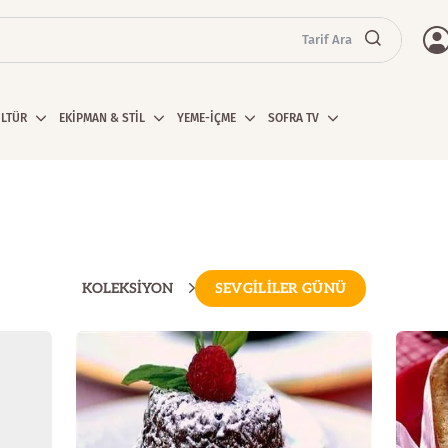
Tarif Ara
ÜLTÜR
EKİPMAN & STİL
YEME-İÇME
SOFRA TV
KOLEKSİYON
SEVGİLİLER GÜNÜ