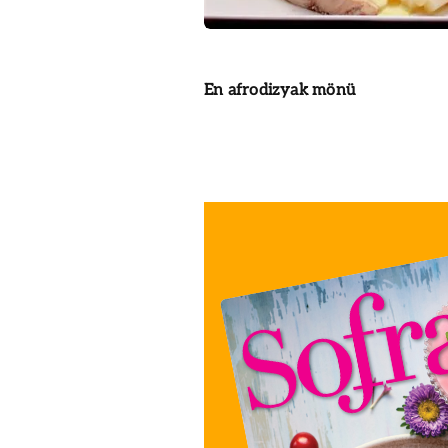
En afrodizyak mönü