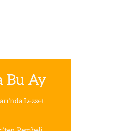
a Bu Ay
rı'nda Lezzet
ç'ten Pembeli