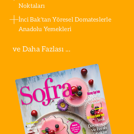
Noktaları
İnci Bak'tan Yöresel Domateslerle
Anadolu Yemekleri
ve Daha Fazlası ...