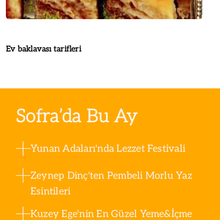
Ev baklavası tarifleri
Sofra’da Bu Ay
Yunan Adaları'nda Lezzet Festivali
Zeynep Dinç'ten Pembeli Morlu Yaz
Esintileri
Kuzey Ege'nin En Güzel Yeme&İçme