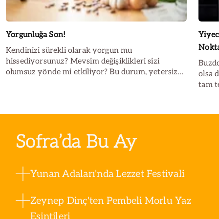
Yorgunluğa Son!
Yiyec
Nokta
Kendinizi sürekli olarak yorgun mu
hissediyorsunuz? Mevsim değişiklikleri sizi
Buzdo
olumsuz yönde mi etkiliyor? Bu durum, yetersiz
olsa 
dinlenmekten kaynaklanabileceği gibi,
tam te
beslenmenizdeki düzensizliklerden de ileri
hatal
gelebilir. Yapılacaklar listesinde bakın neler var!
yol aç
buzdo
İşte 
Sofra’da Bu Ay
Yunan Adaları'nda Lezzet Festivali
Zeynep Dinç'ten Pembeli Morlu Yaz
Esintileri