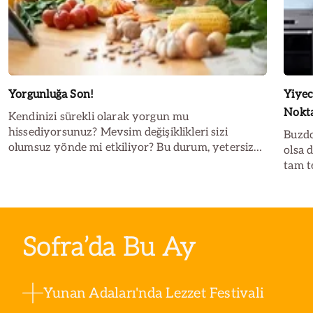
Yorgunluğa Son!
Yiyec
Nokta
Kendinizi sürekli olarak yorgun mu
hissediyorsunuz? Mevsim değişiklikleri sizi
Buzdo
olumsuz yönde mi etkiliyor? Bu durum, yetersiz
olsa 
dinlenmekten kaynaklanabileceği gibi,
tam te
beslenmenizdeki düzensizliklerden de ileri
hatal
gelebilir. Yapılacaklar listesinde bakın neler var!
yol aç
buzdo
İşte 
Sofra’da Bu Ay
Yunan Adaları'nda Lezzet Festivali