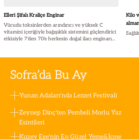
Elleri Şifalı Kraliçe Enginar
Kilo 
alma
Vücudu toksinlerden arındırıcı ve yüksek C
vitamini içeriğiyle bağışıklık sistemini güçlendirici
Sağlık
etkisiyle 7'den 70'e herkesin doğal ilacı enginarın
faydalarını sizler için araştırdık. İşte enginarın
faydaları...
Sofra’da Bu Ay
Yunan Adaları'nda Lezzet Festivali
Zeynep Dinç'ten Pembeli Morlu Yaz
Esintileri
Kuzey Ege'nin En Güzel Yeme&İçme