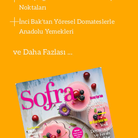
Noktaları
İnci Bak'tan Yöresel Domateslerle
Anadolu Yemekleri
ve Daha Fazlası ...