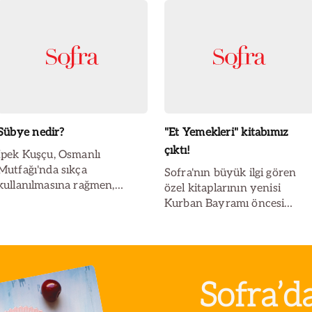
Sübye nedir?
"Et Yemekleri" kitabımız
çıktı!
İpek Kuşçu, Osmanlı
Mutfağı'nda sıkça
Sofra'nın büyük ilgi gören
kullanılmasına rağmen,
özel kitaplarının yenisi
günümüzde unutulmaya yüz
Kurban Bayramı öncesi
tutmuş "sübye"yi yazdı...
raflardaki yerini aldı...
Sofra’d