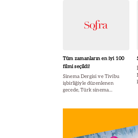
Tüm zamanların en iyi 100
filmi seçildi!
Sinema Dergisi ve Tivibu
işbirliğiyle düzenlenen
gecede, Türk sinema
tarihinin gelmiş geçmiş en iyi
100 Türk filmi arasında yer
alan ilk 10 filmin
yönetmenlerine gecenin
anısına plaket verildi.