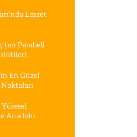
rı'nda Lezzet
ç'ten Pembeli
intileri
in En Güzel
Noktaları
 Yöresel
le Anadolu