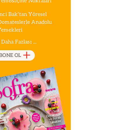
Yeme&İçme Noktaları
İnci Bak'tan Yöresel
Domateslerle Anadolu
Yemekleri
 Daha Fazlası ...
BONE OL