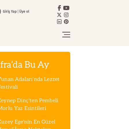
Giriş Yap
Üye ol
fra’da Bu Ay
Yunan Adaları'nda Lezzet
estivali
Zeynep Dinç'ten Pembeli
Morlu Yaz Esintileri
Kuzey Ege'nin En Güzel