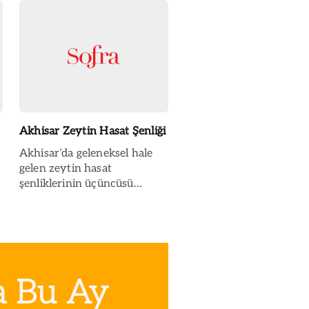
Akhisar Zeytin Hasat Şenliği
Akhisar’da geleneksel hale
gelen zeytin hasat
şenliklerinin üçüncüsü
yapıldı. 15 Ekim Cumartesi
sabahı yılın ilk zeytin ve
zeytinyağı mahsulü
Dereköy’deki ağaçlardan
toplandı.
a Bu Ay