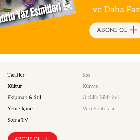
ve Daha Fazla
ABONE OL
Tarifler
Rss
Kültür
Künye
Ekipman & Stil
Gizlilik Bildirimi
Yeme İçme
Veri Politikası
Sofra TV
ABONE OL