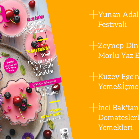
Yunan Adala
Festivali
Zeynep Din
Morlu Yaz Es
Kuzey Ege'n
Yeme&İçme 
İnci Bak'tan
Domatesler
Yemekleri