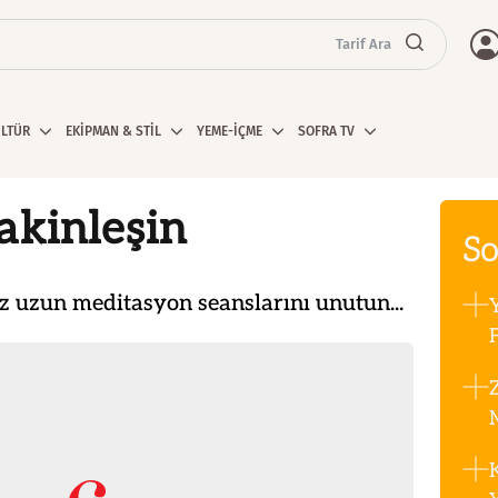
Tarif Ara
ÜLTÜR
EKİPMAN & STİL
YEME-İÇME
SOFRA TV
akinleşin
So
z uzun meditasyon seanslarını unutun...
F