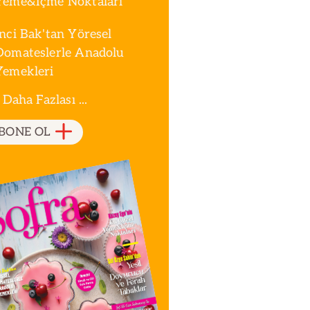
Yeme&İçme Noktaları
İnci Bak'tan Yöresel
Domateslerle Anadolu
Yemekleri
 Daha Fazlası ...
BONE OL