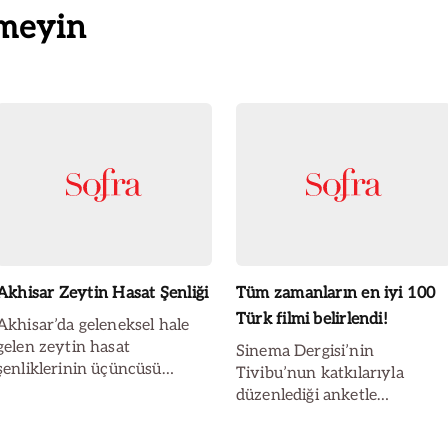
meyin
Akhisar Zeytin Hasat Şenliği
Tüm zamanların en iyi 100
Türk filmi belirlendi!
Akhisar’da geleneksel hale
gelen zeytin hasat
Sinema Dergisi’nin
şenliklerinin üçüncüsü
Tivibu’nun katkılarıyla
yapıldı. 15 Ekim Cumartesi
düzenlediği anketle
sabahı yılın ilk zeytin ve
sinemaseverler Türk
zeytinyağı mahsulü
sinemasının en iyi filmlerini