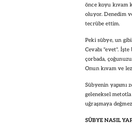
önce koyu kıvam ka
oluyor. Denedim ve
tecrübe ettim.
Peki sübye, un gib
Cevabı "evet". İşt
çorbada, çoğunuzun
Onun kıvam ve lezz
Sübyenin yapımı zo
geleneksel metotla 
uğraşmaya değmez 
SÜBYE NASIL YAP