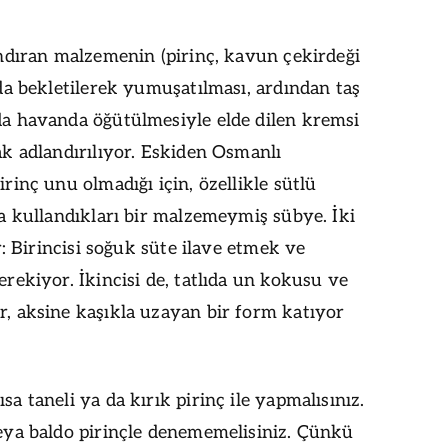
ındıran malzemenin (pirinç, kavun çekirdeği
uda bekletilerek yumuşatılması, ardından taş
a havanda öğütülmesiyle elde dilen kremsi
ak adlandırılıyor. Eskiden Osmanlı
rinç unu olmadığı için, özellikle sütlü
da kullandıkları bir malzemeymiş sübye. İki
ar: Birincisi soğuk süte ilave etmek ve
rekiyor. İkincisi de, tatlıda un kokusu ve
, aksine kaşıkla uzayan bir form katıyor
a taneli ya da kırık pirinç ile yapmalısınız.
eya baldo pirinçle denememelisiniz. Çünkü