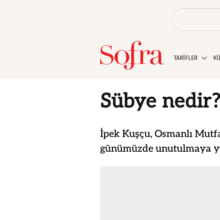
TARİFLER
K
Sübye nedir
İpek Kuşçu, Osmanlı Mutfa
günümüzde unutulmaya yüz