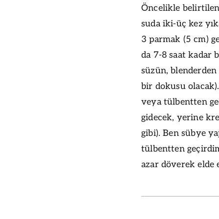
Öncelikle belirtile
suda iki-üç kez yık
3 parmak (5 cm) ge
da 7-8 saat kadar 
süzün, blenderden 
bir dokusu olacak)
veya tülbentten g
gidecek, yerine kr
gibi). Ben sübye y
tülbentten geçirdi
azar döverek elde 