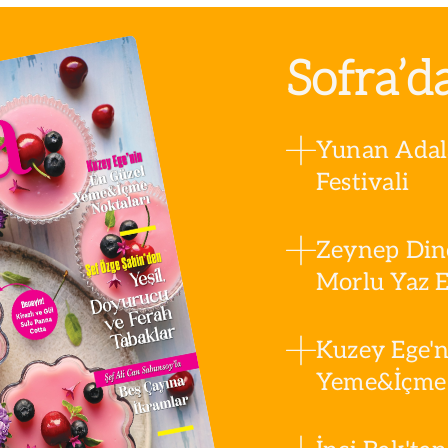
Dereköy’deki ağaçlardan
seçti.
toplandı.
Sofra’d
Yunan Adala
Festivali
Zeynep Din
Morlu Yaz Es
Kuzey Ege'n
Yeme&İçme 