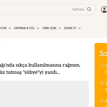
Tarif Ara
ÜLTÜR
EKİPMAN & STİL
YEME-İÇME
SOFRA TV
?
So
ğı'nda sıkça kullanılmasına rağmen,
 tutmuş "sübye"yi yazdı...
F