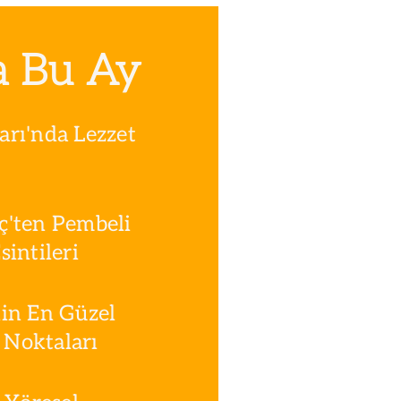
a Bu Ay
rı'nda Lezzet
ç'ten Pembeli
intileri
in En Güzel
Noktaları