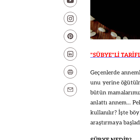
"SÜBYE"Lİ TARİFL
Geçenlerde annemle
unu yerine öğütülm
bütün mamalarımızı
anlattı annem… Pek
kullanılır? İşte b
araştırmaya başlad