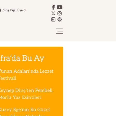
Giriş Yap
Üye ol
fra’da Bu Ay
Yunan Adaları'nda Lezzet
estivali
Zeynep Dinç'ten Pembeli
Morlu Yaz Esintileri
Kuzey Ege'nin En Güzel