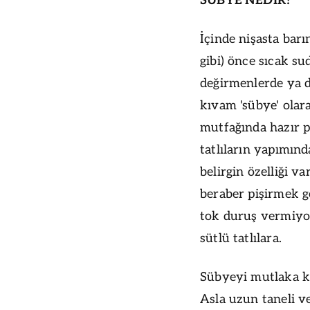
SÜBYE NEDİR?
İçinde nişasta bar
gibi) önce sıcak s
değirmenlerde ya d
kıvam 'sübye' olar
mutfağında hazır pi
tatlıların yapımın
belirgin özelliği v
beraber pişirmek ge
tok duruş vermiyor
sütlü tatlılara.
Sübyeyi mutlaka kıs
Asla uzun taneli v