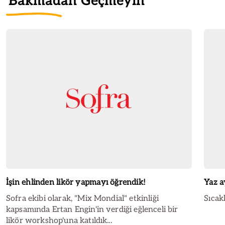
Bakmadan Geçmeyin
İşin ehlinden likör yapmayı öğrendik!
Yaz a
Sofra ekibi olarak, "Mix Mondial" etkinliği
Sıcak
kapsamında Ertan Engin'in verdiği eğlenceli bir
likör workshop'una katıldık...