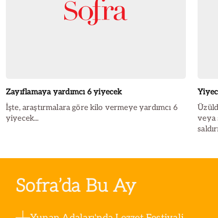
Zayıflamaya yardımcı 6 yiyecek
Yiyec
İşte, araştırmalara göre kilo vermeye yardımcı 6
Üzüld
yiyecek...
veya 
saldı
Sofra’da Bu Ay
Yunan Adaları'nda Lezzet Festivali