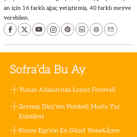
an için 16 farklı ağaç yetiştirmiş. 40 farklı meyve
verebilen.
Sofra’da Bu Ay
Yunan Adaları'nda Lezzet Festivali
Zeynep Dinç'ten Pembeli Morlu Yaz
Esintileri
Kuzey Ege'nin En Güzel Yeme&İçme