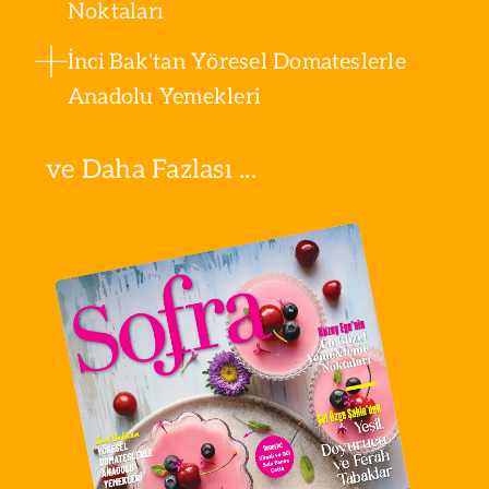
Noktaları
İnci Bak'tan Yöresel Domateslerle
Anadolu Yemekleri
ve Daha Fazlası ...