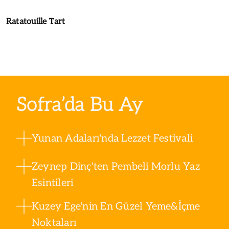
Ratatouille Tart
Sofra’da Bu Ay
Yunan Adaları'nda Lezzet Festivali
Zeynep Dinç'ten Pembeli Morlu Yaz
Esintileri
Kuzey Ege'nin En Güzel Yeme&İçme
Noktaları