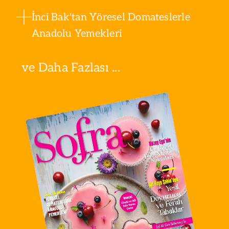
İnci Bak'tan Yöresel Domateslerle
Anadolu Yemekleri
ve Daha Fazlası ...