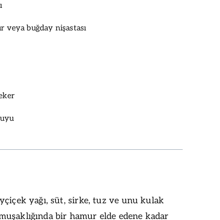
ı
ır veya buğday nişastası
şeker
suyu
çiçek yağı, süt, sirke, tuz ve unu kulak
uşaklığında bir hamur elde edene kadar