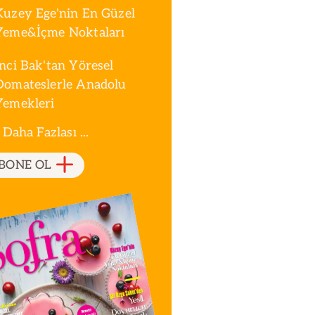
Kuzey Ege'nin En Güzel
Yeme&İçme Noktaları
İnci Bak'tan Yöresel
Domateslerle Anadolu
Yemekleri
 Daha Fazlası ...
BONE OL