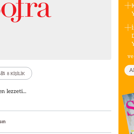
ve
A
8 KİŞİLİK
n lezzeti...
sın