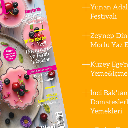
Yunan Adala
Festivali
Zeynep Din
Morlu Yaz Es
Kuzey Ege'n
Yeme&İçme 
İnci Bak'tan
Domatesler
Yemekleri