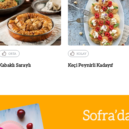
ORTA
KOLAY
Kabaklı Saraylı
Keçi Peynirli Kadayıf
Sofra’d