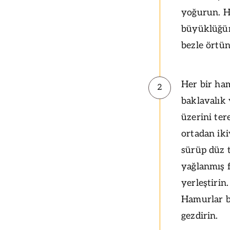
yoğurun. H
büyüklüğünd
bezle örtün
Her bir ham
2
baklavalık 
üzerini ter
ortadan ik
sürüp düz t
yağlanmış f
yerleştirin
Hamurlar bi
gezdirin.