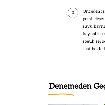
Önceden ısı
3
pembeleşene
suyu kayna
kaynattıkta
soğuk şerbe
saat beklet
Denemeden Ge