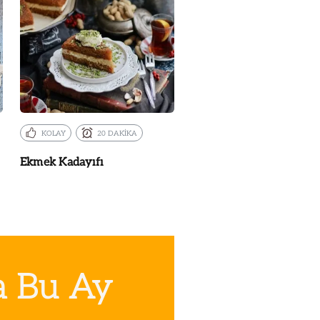
KOLAY
20 DAKİKA
Ekmek Kadayıfı
a Bu Ay