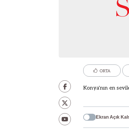
ORTA
Konya'nın en sevile
Ekran Açık Kal