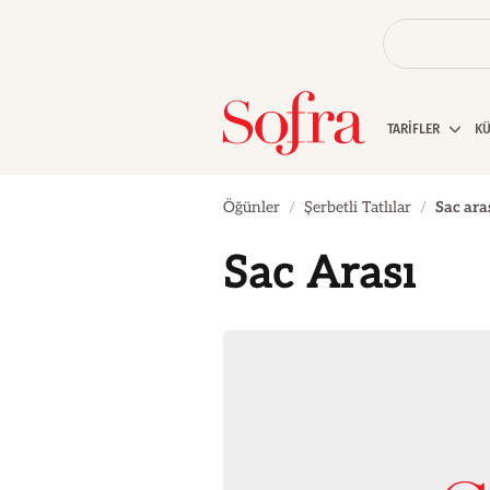
TARİFLER
K
Öğünler
Şerbetli Tatlılar
Sac ara
Sac Arası