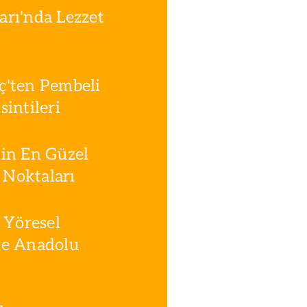
rı'nda Lezzet
ç'ten Pembeli
intileri
in En Güzel
Noktaları
 Yöresel
le Anadolu