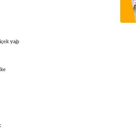
içek yağı
rke
k