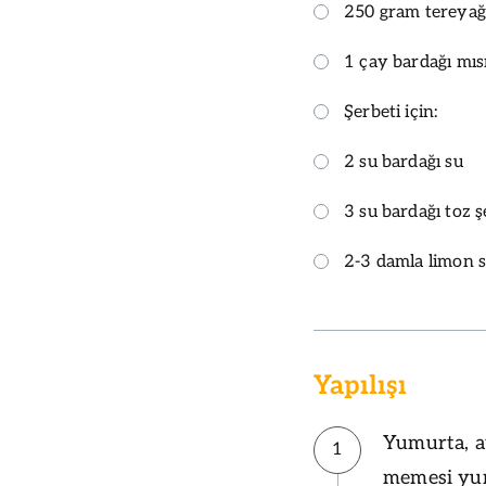
250 gram tereyağ
1 çay bardağı mıs
Şerbeti için:
2 su bardağı su
3 su bardağı toz 
2-3 damla limon 
Yapılışı
Yumurta, ay
1
memesi yum