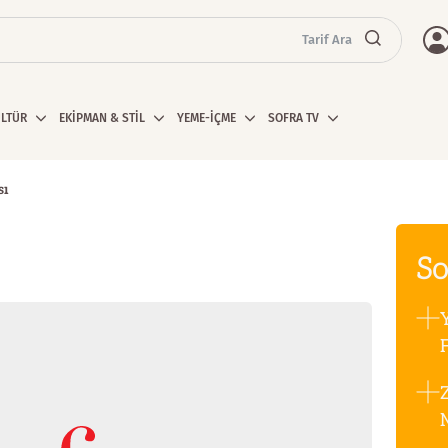
Tarif Ara
ÜLTÜR
EKİPMAN & STİL
YEME-İÇME
SOFRA TV
sı
So
F