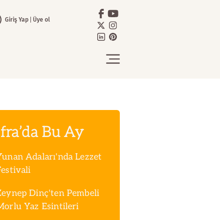
Giriş Yap
Üye ol
fra’da Bu Ay
Yunan Adaları'nda Lezzet
estivali
Zeynep Dinç'ten Pembeli
Morlu Yaz Esintileri