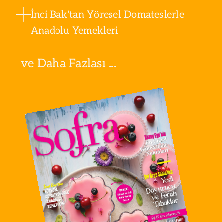
İnci Bak'tan Yöresel Domateslerle
Anadolu Yemekleri
ve Daha Fazlası ...