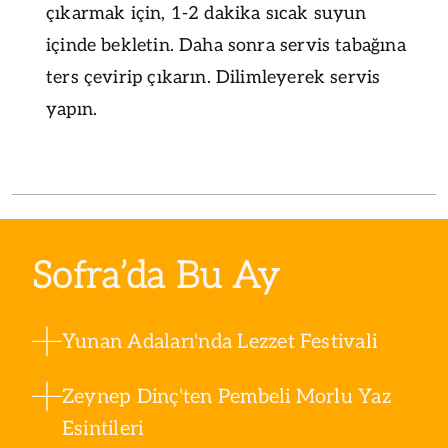
çıkarmak için, 1-2 dakika sıcak suyun
içinde bekletin. Daha sonra servis tabağına
ters çevirip çıkarın. Dilimleyerek servis
yapın.
Sofra’da Bu Ay
Yunan Adaları'nda Lezzet Festivali
Zeynep Dinç'ten Pembeli Morlu Yaz
Esintileri