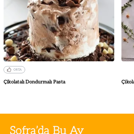
ORTA
Çikolatalı Dondurmalı Pasta
Çikol
Sofra’da Bu Ay