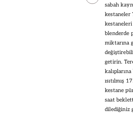
sabah kayna
kestaneler 
kestaneleri
blenderde p
miktarına g
değiştirebi
getirin. Te
kalıplarına
ısıtılmış 1
kestane pür
saat beklet
dilediğiniz