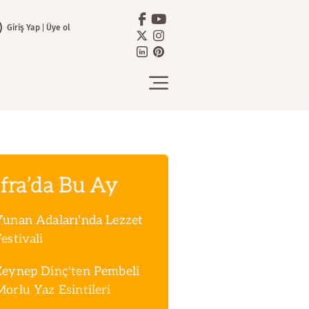
Giriş Yap
Üye ol
fra’da Bu Ay
Yunan Adaları'nda Lezzet
estivali
Zeynep Dinç'ten Pembeli
Morlu Yaz Esintileri