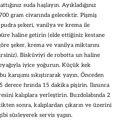
ttığınız suda haşlayın. Ayıkladığınız
700 gram civarında gelecektir. Pişmiş
 pudra şekeri, vanilya ve krema ile
üre haline getirin (elde ettiğiniz kestane
öre şeker, krema ve vanilya miktarını
lirsiniz). Bisküviyi de robotta un haline
reyağıyla iyice yoğurun. Küçük kek
 bu karışımı sıkıştırarak yayın. Önceden
75 derece fırında 15 dakika pişirin. Ilınınca
esini kalıplara yerleştirin. Buzdolabında 2
tikten sonra, kalıplardan çıkarın ve üzerini
 gibi süsleyerek servis yapın.