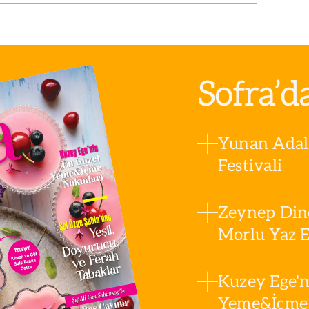
Sofra’d
Yunan Adala
Festivali
Zeynep Din
Morlu Yaz Es
Kuzey Ege'n
Yeme&İçme 