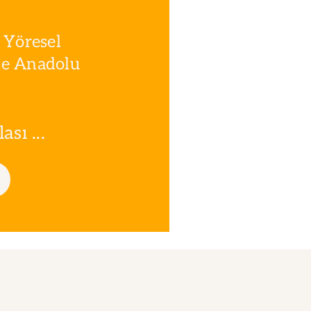
 Yöresel
le Anadolu
sı ...