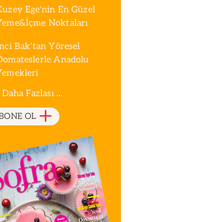
Kuzey Ege'nin En Güzel
Yeme&İçme Noktaları
İnci Bak'tan Yöresel
Domateslerle Anadolu
Yemekleri
 Daha Fazlası ...
BONE OL