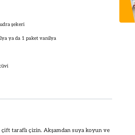
pudra şekeri
lya ya da 1 paket vanilya
küvi
 çift taraflı çizin. Akşamdan suya koyun ve