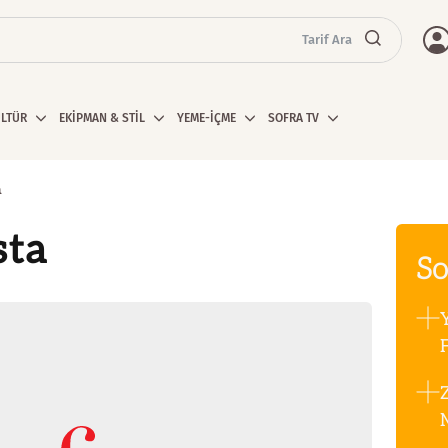
Tarif Ara
ÜLTÜR
EKİPMAN & STİL
YEME-İÇME
SOFRA TV
a
sta
So
F