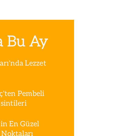
a Bu Ay
rı'nda Lezzet
ç'ten Pembeli
intileri
in En Güzel
Noktaları