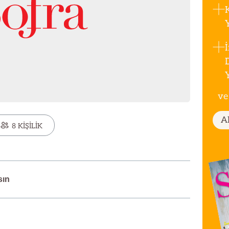
ve
A
8 KİŞİLİK
sın