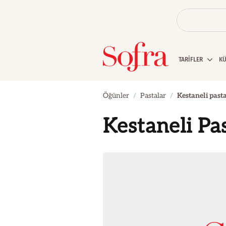
TARİFLER
K
Öğünler
Pastalar
Kestaneli past
Kestaneli Pa