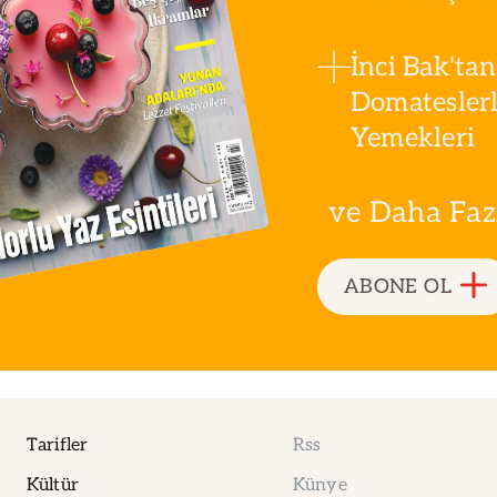
İnci Bak'tan
Domatesler
Yemekleri
ve Daha Fazla
ABONE OL
Tarifler
Rss
Kültür
Künye