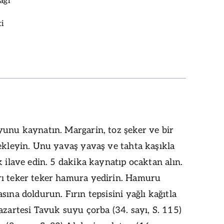
ağı
i
yunu kaynatın. Margarin, toz şeker ve bir
ekleyin. Unu yavaş yavaş ve tahta kaşıkla
k ilave edin. 5 dakika kaynatıp ocaktan alın.
ı teker teker hamura yedirin. Hamuru
sına doldurun. Fırın tepsisini yağlı kağıtla
azartesi Tavuk suyu çorba (34. sayı, S. 115)