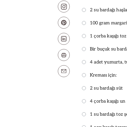
2 su bardağı haşl
100 gram margar
1 çorba kaşığı toz
Bir buçuk su bard
4 adet yumurta, t
Kreması için:
2 su bardağı süt
4 çorba kaşığı un
1 su bardağı toz 