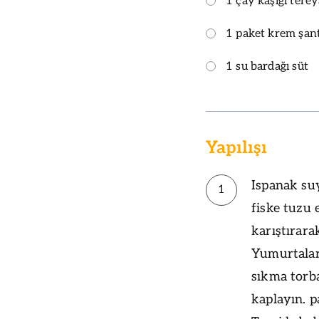
1 çay kaşığı terey
1 paket krem şant
1 su bardağı süt
Yapılışı
Ispanak su
1
fiske tuzu 
karıştırara
Yumurtalar
sıkma torba
kaplayın. p