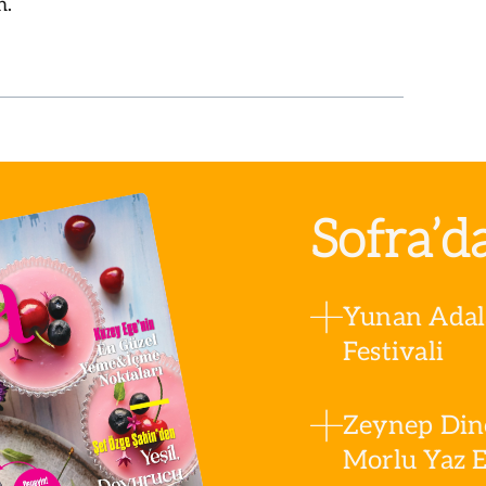
n.
Sofra’d
Yunan Adala
Festivali
Zeynep Din
Morlu Yaz Es