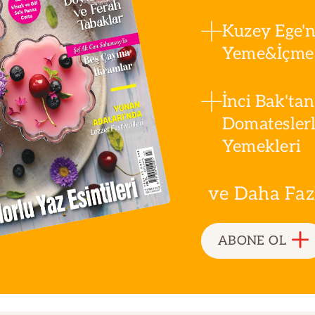
Kuzey Ege'n
Yeme&İçme 
İnci Bak'tan
Domatesler
Yemekleri
ve Daha Fazla
ABONE OL