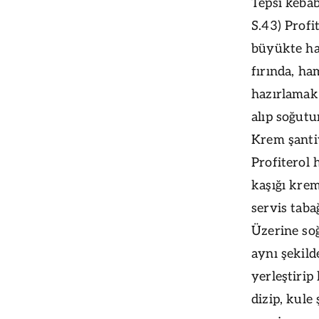
Tepsi kebabı
S.43) Profi
büyükte ha
fırında, ha
hazırlamak 
alıp soğutu
Krem şantiy
Profiterol 
kaşığı krema
servis tabağ
Üzerine so
aynı şekild
yerleştirip
dizip, kule