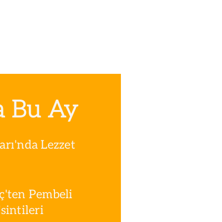
a Bu Ay
rı'nda Lezzet
ç'ten Pembeli
intileri