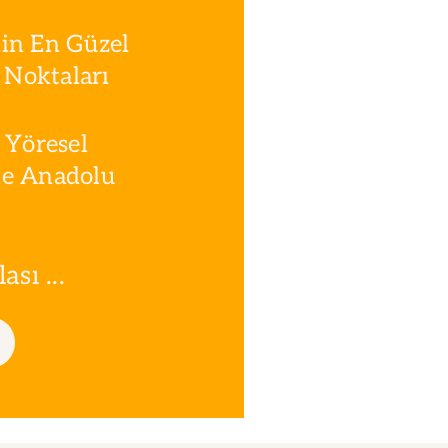
in En Güzel
Noktaları
 Yöresel
le Anadolu
sı ...