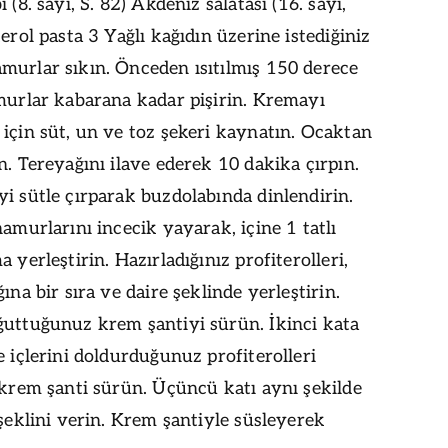
 (8. sayı, S. 82) Akdeniz salatası (16. sayı,
terol pasta 3 Yağlı kağıdın üzerine istediğiniz
murlar sıkın. Önceden ısıtılmış 150 derece
murlar kabarana kadar pişirin. Kremayı
için süt, un ve toz şekeri kaynatın. Ocaktan
n. Tereyağını ilave ederek 10 dakika çırpın.
i sütle çırparak buzdolabında dinlendirin.
hamurlarını incecik yayarak, içine 1 tatlı
 yerleştirin. Hazırladığınız profiterolleri,
ına bir sıra ve daire şeklinde yerleştirin.
ğuttuğunuz krem şantiyi sürün. İkinci kata
e içlerini doldurduğunuz profiterolleri
 krem şanti sürün. Üçüncü katı aynı şekilde
 şeklini verin. Krem şantiyle süsleyerek