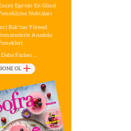
Kuzey Ege'nin En Güzel
Yeme&İçme Noktaları
İnci Bak'tan Yöresel
Domateslerle Anadolu
Yemekleri
 Daha Fazlası ...
BONE OL