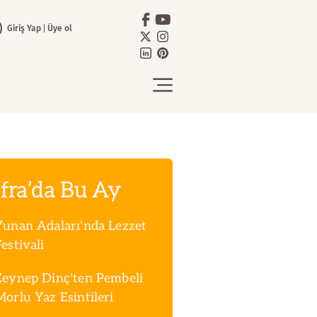
Giriş Yap
Üye ol
fra’da Bu Ay
Yunan Adaları'nda Lezzet
estivali
Zeynep Dinç'ten Pembeli
Morlu Yaz Esintileri