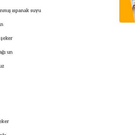
anmış ıspanak suyu
in
 şeker
ağı un
uz
şeker