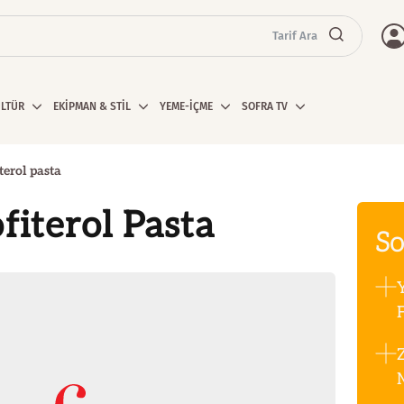
Tarif Ara
ÜLTÜR
EKİPMAN & STİL
YEME-İÇME
SOFRA TV
terol pasta
fiterol Pasta
So
F