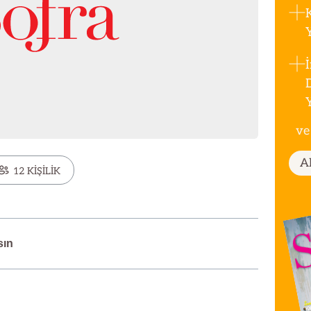
ve
A
12 KİŞİLİK
sın