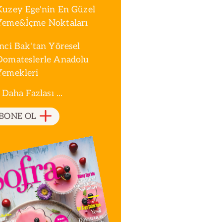
Kuzey Ege'nin En Güzel
Yeme&İçme Noktaları
İnci Bak'tan Yöresel
Domateslerle Anadolu
Yemekleri
 Daha Fazlası ...
BONE OL