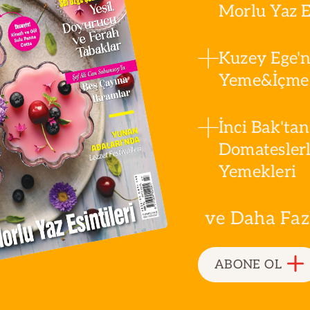
Morlu Yaz Es
Kuzey Ege'n
Yeme&İçme 
İnci Bak'tan
Domatesler
Yemekleri
ve Daha Fazla
ABONE OL