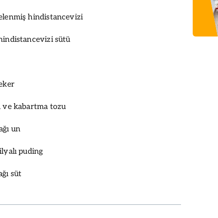
elenmiş hindistancevizi
hindistancevizi sütü
şeker
a ve kabartma tozu
ağı un
ilyalı puding
ğı süt