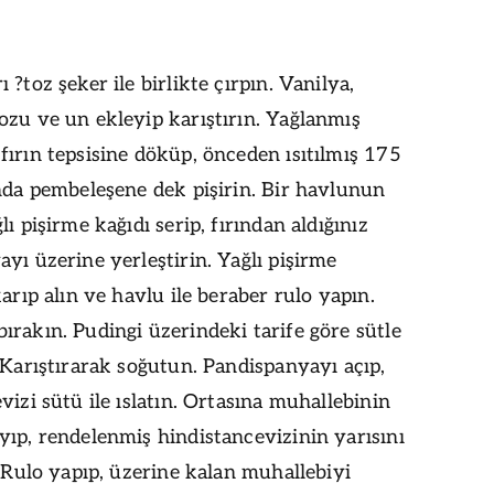
 ?toz şeker ile birlikte çırpın. Vanilya,
zu ve un ekleyip karıştırın. Yağlanmış
ırın tepsisine döküp, önceden ısıtılmış 175
nda pembeleşene dek pişirin. Bir havlunun
lı pişirme kağıdı serip, fırından aldığınız
yı üzerine yerleştirin. Yağlı pişirme
karıp alın ve havlu ile beraber rulo yapın.
rakın. Pudingi üzerindeki tarife göre sütle
 Karıştırarak soğutun. Pandispanyayı açıp,
vizi sütü ile ıslatın. Ortasına muhallebinin
ıp, rendelenmiş hindistancevizinin yarısını
. Rulo yapıp, üzerine kalan muhallebiyi