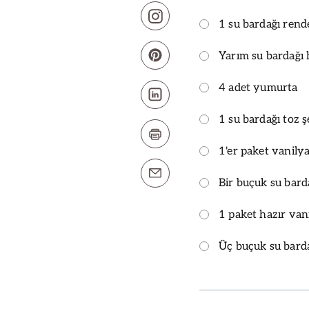
1 su bardağı rend
Yarım su bardağı 
4 adet yumurta
1 su bardağı toz 
1'er paket vanily
Bir buçuk su bard
1 paket hazır van
Üç buçuk su barda