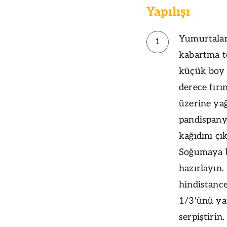
Yapılışı
Yumurtaları
1
kabartma to
küçük boy f
derece fırı
üzerine yağ
pandispanya
kağıdını çı
Soğumaya bı
hazırlayın.
hindistance
1/3'ünü yay
serpiştirin