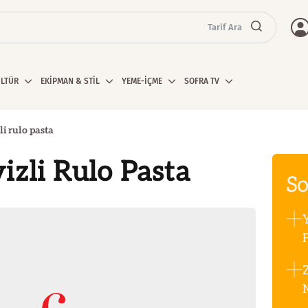
Tarif Ara
ÜLTÜR
EKİPMAN & STİL
YEME-İÇME
SOFRA TV
li rulo pasta
izli Rulo Pasta
So
F