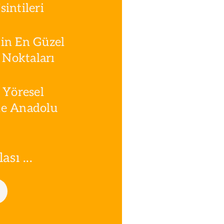
intileri
in En Güzel
Noktaları
 Yöresel
le Anadolu
sı ...