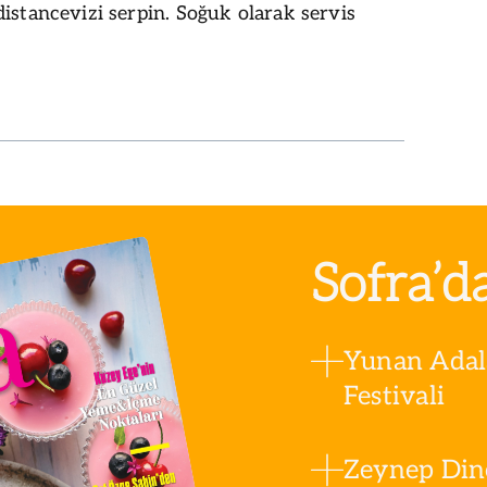
istancevizi serpin. Soğuk olarak servis
Sofra’d
Yunan Adala
Festivali
Zeynep Din