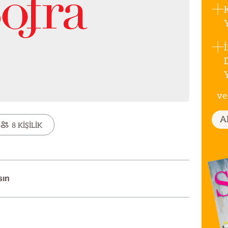
ve
A
8 KİŞİLİK
sın