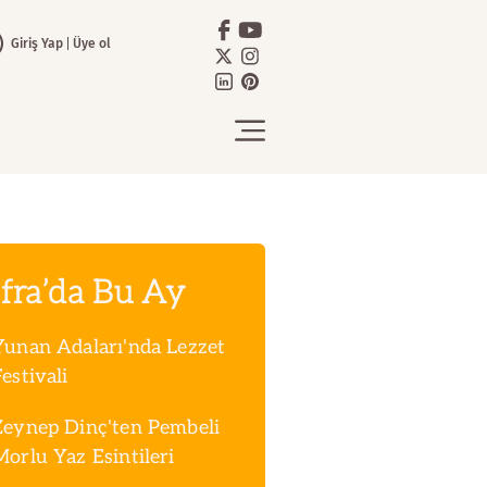
Giriş Yap
Üye ol
fra’da Bu Ay
Yunan Adaları'nda Lezzet
estivali
Zeynep Dinç'ten Pembeli
Morlu Yaz Esintileri