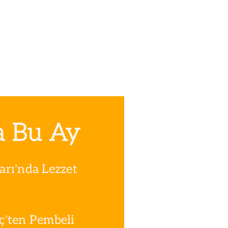
a Bu Ay
rı'nda Lezzet
ç'ten Pembeli