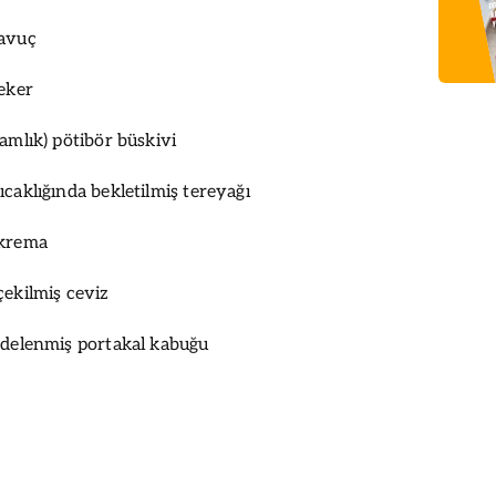
havuç
şeker
amlık) pötibör büskivi
ıcaklığında bekletilmiş tereyağı
 krema
çekilmiş ceviz
ndelenmiş portakal kabuğu