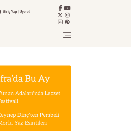
Giriş Yap
Üye ol
fra’da Bu Ay
Yunan Adaları'nda Lezzet
estivali
Zeynep Dinç'ten Pembeli
Morlu Yaz Esintileri