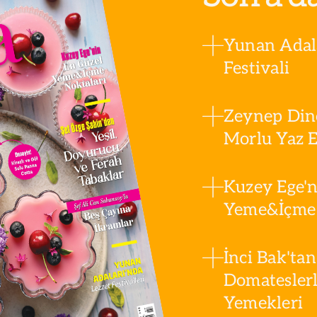
Yunan Adala
Festivali
Zeynep Din
Morlu Yaz Es
Kuzey Ege'n
Yeme&İçme 
İnci Bak'tan
Domatesler
Yemekleri