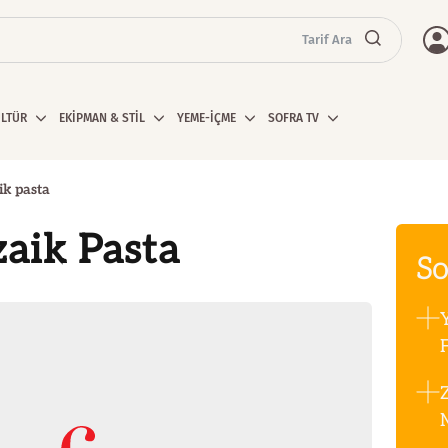
Tarif Ara
ÜLTÜR
EKİPMAN & STİL
YEME-İÇME
SOFRA TV
k pasta
aik Pasta
So
F