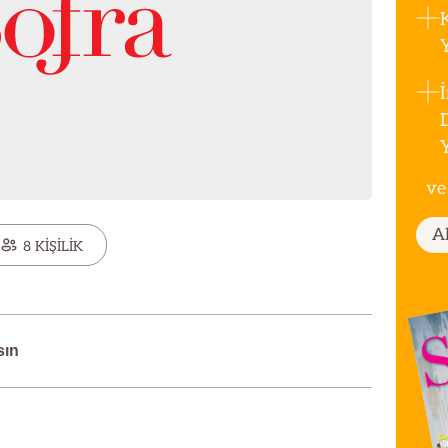
ve
A
8 KİŞİLİK
sın