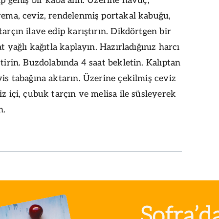
ıp geniş bir kaba alın. Üzerine havuç,
rema, ceviz, rendelenmiş portakal kabuğu,
tarçın ilave edip karıştırın. Dikdörtgen bir
at yağlı kağıtla kaplayın. Hazırladığınız harcı
ştirin. Buzdolabında 4 saat bekletin. Kalıptan
vis tabağına aktarın. Üzerine çekilmiş ceviz
iz içi, çubuk tarçın ve melisa ile süsleyerek
n.
Sofra’d