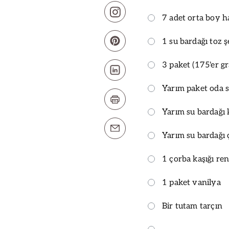
7 adet orta boy 
1 su bardağı toz 
3 paket (175'er gr
Yarım paket oda s
Yarım su bardağı
Yarım su bardağı 
1 çorba kaşığı re
1 paket vanilya
Bir tutam tarçın