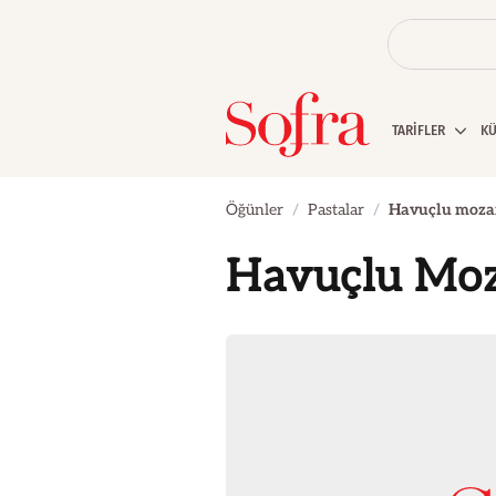
TARİFLER
K
Öğünler
Pastalar
Havuçlu mozai
Havuçlu Moz