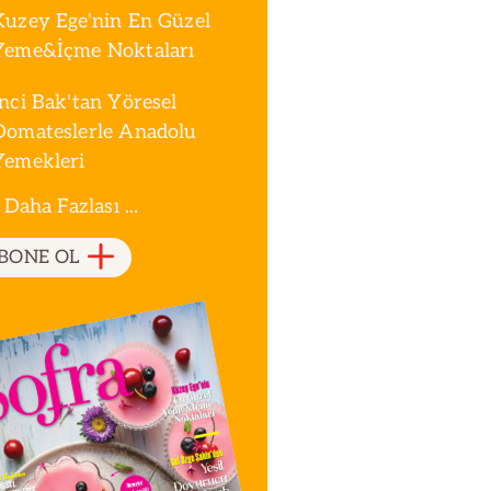
Kuzey Ege'nin En Güzel
Yeme&İçme Noktaları
İnci Bak'tan Yöresel
Domateslerle Anadolu
Yemekleri
 Daha Fazlası ...
BONE OL