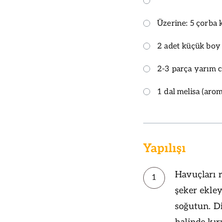
Üzerine: 5 çorba k
2 adet küçük boy
2-3 parça yarım c
1 dal melisa (aroma
Yapılışı
Havuçları r
1
şeker ekle
soğutun. Di