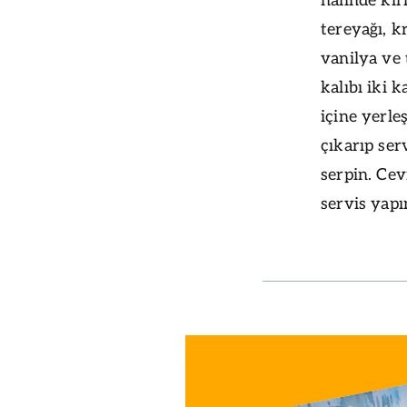
halinde kır
tereyağı, k
vanilya ve 
kalıbı iki k
içine yerle
çıkarıp ser
serpin. Cev
servis yapı