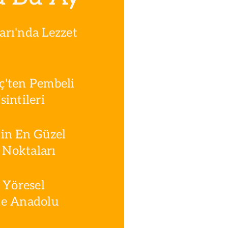
rı'nda Lezzet
ç'ten Pembeli
intileri
in En Güzel
Noktaları
 Yöresel
le Anadolu