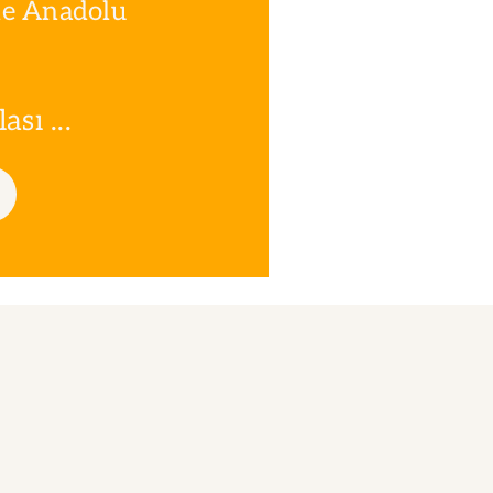
le Anadolu
sı ...