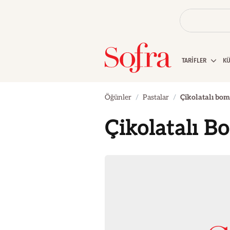
TARİFLER
K
Öğünler
Pastalar
Çikolatalı bom
Çikolatalı B