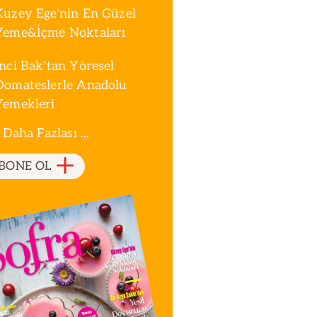
Kuzey Ege'nin En Güzel
Yeme&İçme Noktaları
İnci Bak'tan Yöresel
Domateslerle Anadolu
Yemekleri
 Daha Fazlası ...
BONE OL