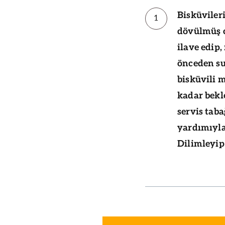
Bisküvileri
1
dövülmüş c
ilave edip
önceden su
bisküvili 
kadar bekl
servis taba
yardımıyla 
Dilimleyip