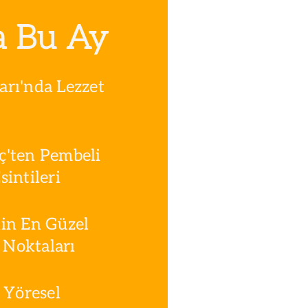
a Bu Ay
rı'nda Lezzet
ç'ten Pembeli
intileri
in En Güzel
Noktaları
 Yöresel