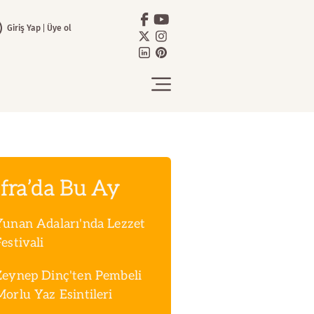
Giriş Yap
Üye ol
fra’da Bu Ay
Yunan Adaları'nda Lezzet
estivali
Zeynep Dinç'ten Pembeli
Morlu Yaz Esintileri