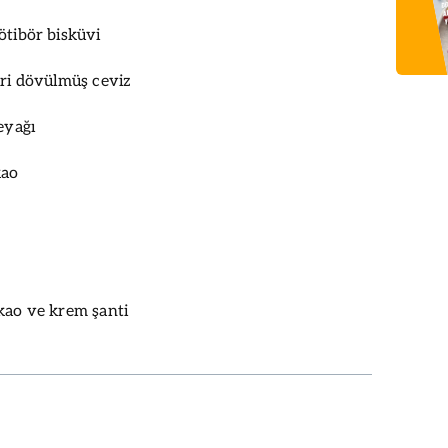
ötibör bisküvi
iri dövülmüş ceviz
eyağı
kao
kao ve krem şanti