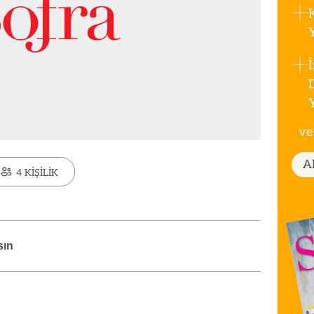
ve
A
4 KİŞİLİK
sın