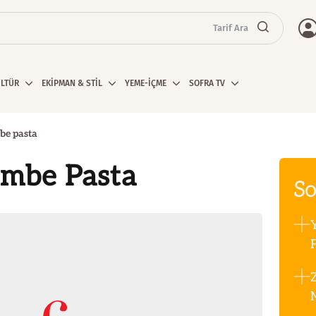
Tarif Ara
ÜLTÜR
EKİPMAN & STİL
YEME-İÇME
SOFRA TV
be pasta
ombe Pasta
So
F