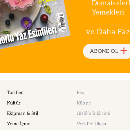
Domatesler
Yemekleri
ve Daha Fazla
ABONE OL
Tarifler
Rss
Kültür
Künye
Ekipman & Stil
Gizlilik Bildirimi
Yeme İçme
Veri Politikası