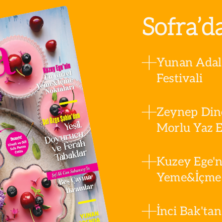
Sofra’d
Yunan Adala
Festivali
Zeynep Din
Morlu Yaz Es
Kuzey Ege'n
Yeme&İçme 
İnci Bak'tan